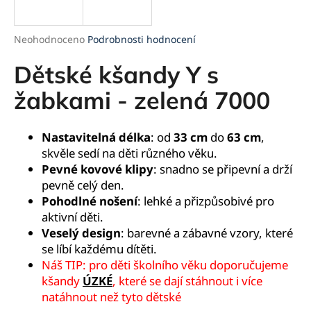
a
j
Průměrné
Neohodnoceno
Podrobnosti hodnocení
í
hodnocení
produktu
Dětské kšandy Y s
t
je
?
0,0
žabkami - zelená 7000
z
5
hvězdiček.
Nastavitelná délka
: od
33 cm
do
63 cm
,
skvěle sedí na děti různého věku.
HLEDAT
Pevné kovové klipy
: snadno se připevní a drží
pevně celý den.
Pohodlné nošení
: lehké a přizpůsobivé pro
aktivní děti.
D
Veselý design
: barevné a zábavné vzory, které
o
se líbí každému dítěti.
p
Náš TIP: pro děti školního věku doporučujeme
o
kšandy
ÚZKÉ
, které se dají stáhnout i více
r
natáhnout než tyto dětské
u