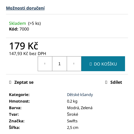
č
u
Možnosti doručení
j
e
Skladem
(>5 ks)
m
Kód:
7000
e
179 Kč
147,93 Kč bez DPH
Měrná
DO KOŠÍKU
cena:
Zeptat se
Sdílet
Kategorie
:
Dětské kšandy
Hmotnost
:
0.2 kg
Barva
:
Modrá, Zelená
Tvar
:
Široké
Značka
:
Swifts
Šířka
:
2,5 cm