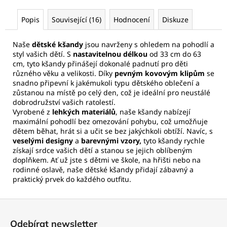
Popis
Související (16)
Hodnocení
Diskuze
Naše
dětské kšandy
jsou navrženy s ohledem na pohodlí a
styl vašich dětí. S
nastavitelnou délkou
od 33 cm do 63
cm, tyto kšandy přinášejí dokonalé padnutí pro děti
různého věku a velikosti. Díky
pevným kovovým klipům
se
snadno připevní k jakémukoli typu dětského oblečení a
zůstanou na místě po celý den, což je ideální pro neustálé
dobrodružství vašich ratolestí.
Vyrobené z
lehkých materiálů
, naše kšandy nabízejí
maximální pohodlí bez omezování pohybu, což umožňuje
dětem běhat, hrát si a učit se bez jakýchkoli obtíží. Navíc, s
veselými designy
a
barevnými vzory,
tyto kšandy rychle
získají srdce vašich dětí a stanou se jejich oblíbeným
doplňkem. Ať už jste s dětmi ve škole, na hřišti nebo na
rodinné oslavě, naše dětské kšandy přidají zábavný a
praktický prvek do každého outfitu.
Z
á
Odebírat newsletter