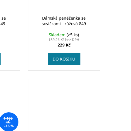
 se
Dámská peněženka se
849
sovičkami - růžová 849
Skladem
(>5 ks)
189,26 Kč bez DPH
229 Kč
DO KOŠÍKU
1 199
KČ
–16 %