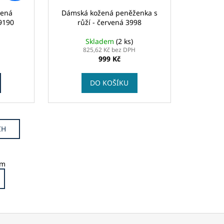
žená
Dámská kožená peněženka s
9190
růží - červená 3998
Skladem
(2 ks)
825,62 Kč bez DPH
999 Kč
DO KOŠÍKU
CH
em