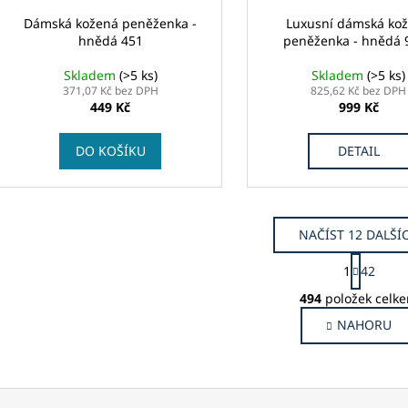
Dámská kožená peněženka -
Luxusní dámská ko
hnědá 451
peněženka - hnědá 
Skladem
(>5 ks)
Skladem
(>5 ks)
371,07 Kč bez DPH
825,62 Kč bez DPH
449 Kč
999 Kč
DO KOŠÍKU
DETAIL
NAČÍST 12 DALŠÍ
S
1
42
t
O
r
494
položek celk
v
á
NAHORU
l
n
k
á
o
d
v
a
á