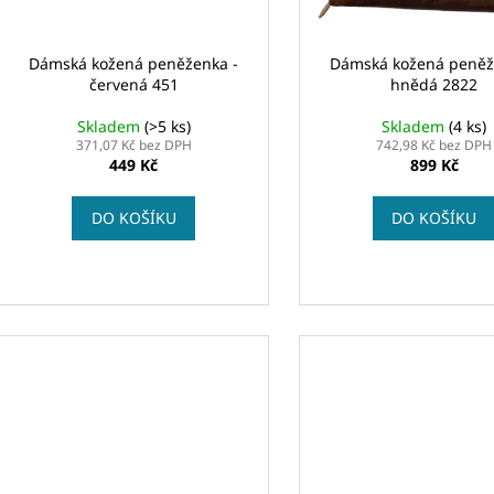
r
u
o
k
d
Dámská kožená peněženka -
Dámská kožená peněž
t
červená 451
hnědá 2822
u
ů
k
Skladem
(>5 ks)
Skladem
(4 ks)
371,07 Kč bez DPH
742,98 Kč bez DPH
t
449 Kč
899 Kč
ů
DO KOŠÍKU
DO KOŠÍKU