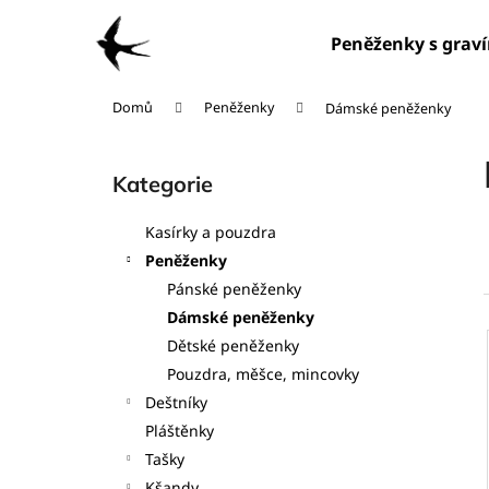
K
Přejít
na
o
Peněženky s grav
obsah
Zpět
Zpět
š
do
do
í
Domů
Peněženky
Dámské peněženky
obchodu
obchodu
k
P
o
Kategorie
Přeskočit
s
kategorie
t
Kasírky a pouzdra
r
Peněženky
a
Pánské peněženky
n
Dámské peněženky
n
Dětské peněženky
í
í
Pouzdra, měšce, mincovky
p
Deštníky
i
a
Pláštěnky
n
Tašky
e
Kšandy