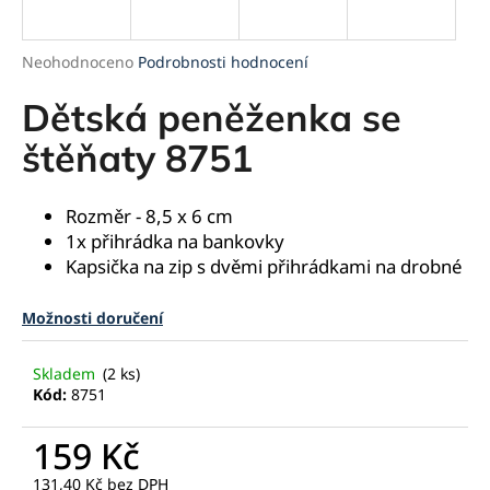
a
j
Průměrné
Neohodnoceno
Podrobnosti hodnocení
í
hodnocení
produktu
Dětská peněženka se
t
je
?
0,0
štěňaty 8751
z
5
hvězdiček.
Rozměr - 8,5 x 6 cm
1x přihrádka na bankovky
HLEDAT
Kapsička na zip s dvěmi přihrádkami na drobné
Možnosti doručení
D
o
Skladem
(2 ks)
p
Kód:
8751
o
r
159 Kč
u
131,40 Kč bez DPH