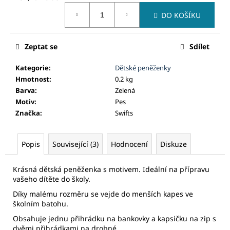
č
Měrná
u
DO KOŠÍKU
cena:
j
e
m
Zeptat se
Sdílet
e
Kategorie
:
Dětské peněženky
Hmotnost
:
0.2 kg
Barva
:
Zelená
Motiv
:
Pes
Značka
:
Swifts
Popis
Související (3)
Hodnocení
Diskuze
Krásná dětská peněženka s motivem. Ideální na přípravu
vašeho dítěte do školy.
Díky malému rozměru se vejde do menších kapes ve
školním batohu.
Obsahuje jednu přihrádku na bankovky a kapsičku na zip s
dvěmi přihrádkami na drobné.