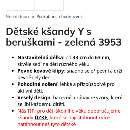
a
j
Průměrné
Neohodnoceno
Podrobnosti hodnocení
í
hodnocení
produktu
Dětské kšandy Y s
t
je
?
0,0
beruškami - zelená 3953
z
5
hvězdiček.
Nastavitelná délka
: od
33 cm
do
63 cm
,
skvěle sedí na děti různého věku.
HLEDAT
Pevné kovové klipy
: snadno se připevní a drží
pevně celý den.
Pohodlné nošení
: lehké a přizpůsobivé pro
aktivní děti.
D
Veselý design
: barevné a zábavné vzory, které
o
se líbí každému dítěti.
p
Náš TIP: pro děti školního věku doporučujeme
o
kšandy
ÚZKÉ
, které se dají stáhnout i více
r
natáhnout než tyto dětské
u