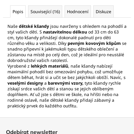
Popis
Související (16)
Hodnocení
Diskuze
Naše
dětské kšandy
jsou navrženy s ohledem na pohodlí a
styl vašich dětí. S
nastavitelnou délkou
od 33 cm do 63
cm, tyto kšandy přinášejí dokonalé padnutí pro děti
různého věku a velikosti. Díky
pevným kovovým klipům
se
snadno připevní k jakémukoli typu dětského oblečení a
zůstanou na místě po celý den, což je ideální pro neustálé
dobrodružství vašich ratolestí.
Vyrobené z
lehkých materiálů
, naše kšandy nabízejí
maximální pohodlí bez omezování pohybu, což umožňuje
dětem běhat, hrát si a učit se bez jakýchkoli obtíží. Navíc, s
veselými designy
a
barevnými vzory,
tyto kšandy rychle
získají srdce vašich dětí a stanou se jejich oblíbeným
doplňkem. Ať už jste s dětmi ve škole, na hřišti nebo na
rodinné oslavě, naše dětské kšandy přidají zábavný a
praktický prvek do každého outfitu.
Z
á
Odebírat newsletter