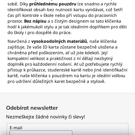
sobě. Díky
průhlednému pouzdru
lze snadno a rychle
identifikovat obsah bez nutnosti kartu vyndávat, což šetří
čas při kontrole v škole nebo při vstupu do pracovních
prostor.
Bez nápisu
a s čistým designem se tato klíčenka
hodí k jakémukoli stylu a je tak ideálním doplňkem pro děti
do školy i pro dospělé do práce.
Navržená z
vysokoodolných materiálů
, naše klíčenka
zajišťuje, že vaše ID karta zůstane bezpečně uložena a
chráněna před poškozením, ať už jste kdekoli. Její
kompaktní velikost a praktičnost z ní dělají nezbytný
doplněk pro každodenní nošení. Ať už potřebujete rychlý
přístup k průkazce, studentské kartě nebo jiné identifikační
kartě, naše klíčenka s pouzdrem na kartu je ideální volbou
pro udržení důležitých karet bezpečně a stylově.
Z
á
Odebírat newsletter
p
Nezmeškejte žádné novinky či slevy!
a
t
E-mail