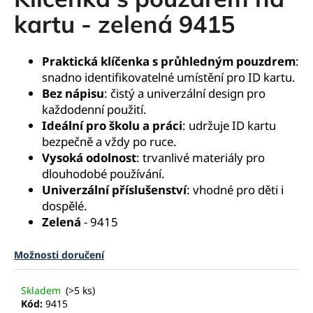
je
a
0,0
kartu - zelená 9415
z
j
5
í
hvězdiček.
Praktická klíčenka s průhledným pouzdrem
:
t
snadno identifikovatelné umístění pro ID kartu.
?
Bez nápisu
: čistý a univerzální design pro
každodenní použití.
Ideální pro školu a práci
: udržuje ID kartu
bezpečně a vždy po ruce.
Vysoká odolnost
: trvanlivé materiály pro
HLEDAT
dlouhodobé používání.
Univerzální příslušenství
: vhodné pro děti i
dospělé.
Zelená
- 9415
D
o
p
Možnosti doručení
o
r
Skladem
(>5 ks)
u
Kód:
9415