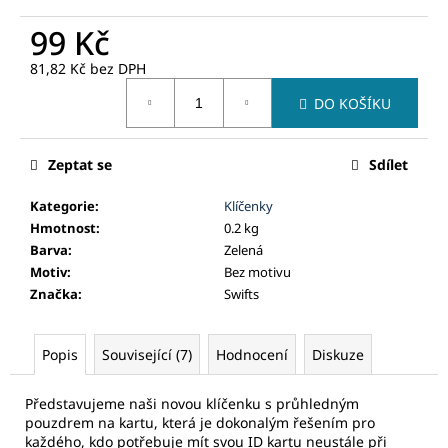
č
u
99 Kč
j
e
81,82 Kč bez DPH
Měrná
m
DO KOŠÍKU
cena:
e
Zeptat se
Sdílet
Kategorie
:
Klíčenky
Hmotnost
:
0.2 kg
Barva
:
Zelená
Motiv
:
Bez motivu
Značka
:
Swifts
Popis
Související (7)
Hodnocení
Diskuze
Představujeme naši novou klíčenku s průhledným
pouzdrem na kartu, která je dokonalým řešením pro
každého, kdo potřebuje mít svou ID kartu neustále při