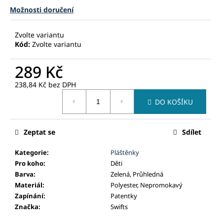
č
Možnosti doručení
u
j
e
Zvolte variantu
m
Kód:
Zvolte variantu
e
289 Kč
238,84 Kč bez DPH
Měrná
DO KOŠÍKU
cena:
Zeptat se
Sdílet
Kategorie
:
Pláštěnky
Pro koho
:
Děti
Barva
:
Zelená, Průhledná
Materiál
:
Polyester, Nepromokavý
Zapínání
:
Patentky
Značka
:
Swifts