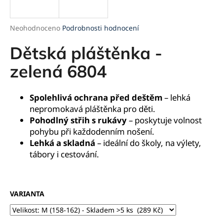
a
j
Průměrné
Neohodnoceno
Podrobnosti hodnocení
í
hodnocení
produktu
Dětská pláštěnka -
t
je
?
0,0
zelená 6804
z
5
hvězdiček.
Spolehlivá ochrana před deštěm
– lehká
nepromokavá pláštěnka pro děti.
HLEDAT
Pohodlný střih s rukávy
– poskytuje volnost
pohybu při každodenním nošení.
Lehká a skladná
– ideální do školy, na výlety,
tábory i cestování.
D
o
p
o
VARIANTA
r
u