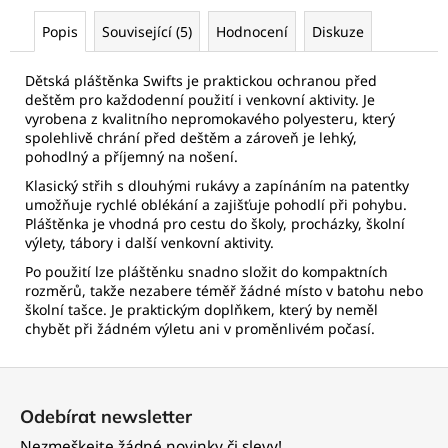
Popis
Související (5)
Hodnocení
Diskuze
Dětská pláštěnka Swifts je praktickou ochranou před
deštěm pro každodenní použití i venkovní aktivity. Je
vyrobena z kvalitního nepromokavého polyesteru, který
spolehlivě chrání před deštěm a zároveň je lehký,
pohodlný a příjemný na nošení.
Klasický střih s dlouhými rukávy a zapínáním na patentky
umožňuje rychlé oblékání a zajišťuje pohodlí při pohybu.
Pláštěnka je vhodná pro cestu do školy, procházky, školní
výlety, tábory i další venkovní aktivity.
Po použití lze pláštěnku snadno složit do kompaktních
rozměrů, takže nezabere téměř žádné místo v batohu nebo
školní tašce. Je praktickým doplňkem, který by neměl
chybět při žádném výletu ani v proměnlivém počasí.
Z
á
Odebírat newsletter
p
Nezmeškejte žádné novinky či slevy!