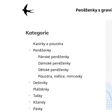
K
Přejít
na
o
Peněženky s grav
obsah
Zpět
Zpět
š
do
do
í
P
obchodu
obchodu
k
o
Kategorie
Přeskočit
s
kategorie
t
Kasírky a pouzdra
r
Peněženky
a
Pánské peněženky
n
Dámské peněženky
n
Dětské peněženky
í
Pouzdra, měšce, mincovky
p
Deštníky
a
Pláštěnky
n
Tašky
e
Kšandy
l
Pásky