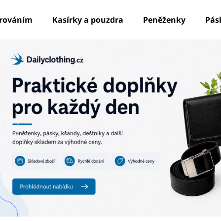
írováním
Kasírky a pouzdra
Peněženky
Pás
Předchozí
Co potřebujete najít?
HLEDAT
Doporučujeme