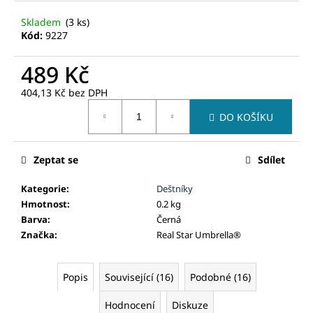
č
u
Skladem
(3 ks)
j
Kód:
9227
e
m
489 Kč
e
404,13 Kč bez DPH
Měrná
DO KOŠÍKU
cena:
Zeptat se
Sdílet
Kategorie
:
Deštníky
Hmotnost
:
0.2 kg
Barva
:
Černá
Značka
:
Real Star Umbrella®
Popis
Související (16)
Podobné (16)
Hodnocení
Diskuze