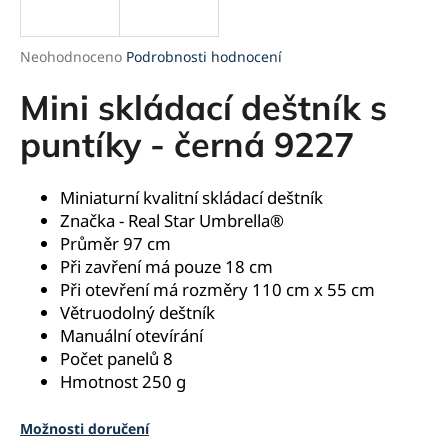
a
j
Průměrné
Neohodnoceno
Podrobnosti hodnocení
í
hodnocení
produktu
Mini skládací deštník s
t
je
?
0,0
puntíky - černá 9227
z
5
hvězdiček.
Miniaturní kvalitní skládací deštník
Značka -
Real Star Umbrella®
HLEDAT
Průměr 97 cm
Při zavření má pouze 18 cm
Při otevření má rozměry 110 cm x 55 cm
Větruodolný deštník
D
Manuální otevírání
o
Počet panelů 8
p
Hmotnost 250 g
o
r
u
Možnosti doručení