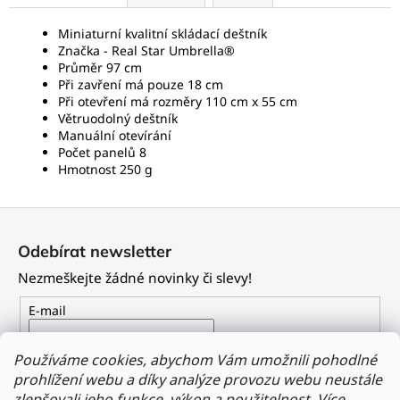
Miniaturní kvalitní skládací deštník
Značka -
Real Star Umbrella®
Průměr 97 cm
Při zavření má pouze 18 cm
Při otevření má rozměry 110 cm x 55 cm
Větruodolný deštník
Manuální otevírání
Počet panelů 8
Hmotnost 250 g
Z
á
Odebírat newsletter
p
Nezmeškejte žádné novinky či slevy!
a
t
E-mail
í
Vložením e-mailu souhlasíte s
podmínkami ochrany
Používáme cookies, abychom Vám umožnili pohodlné
osobních údajů
prohlížení webu a díky analýze provozu webu neustále
zlepšovali jeho funkce, výkon a použitelnost.
Více