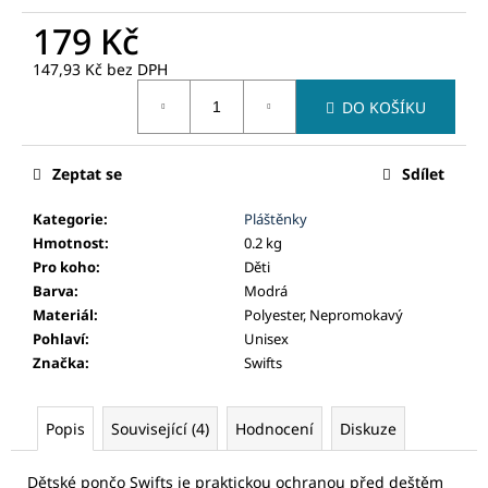
č
u
179 Kč
j
147,93 Kč bez DPH
e
Měrná
m
DO KOŠÍKU
cena:
e
Zeptat se
Sdílet
Kategorie
:
Pláštěnky
Hmotnost
:
0.2 kg
Pro koho
:
Děti
Barva
:
Modrá
Materiál
:
Polyester, Nepromokavý
Pohlaví
:
Unisex
Značka
:
Swifts
Popis
Související (4)
Hodnocení
Diskuze
Dětské pončo Swifts je praktickou ochranou před deštěm