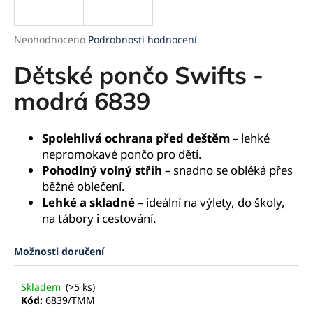
a
j
Průměrné
Neohodnoceno
Podrobnosti hodnocení
í
hodnocení
produktu
Dětské pončo Swifts -
t
je
?
0,0
modrá 6839
z
5
hvězdiček.
Spolehlivá ochrana před deštěm
– lehké
nepromokavé pončo pro děti.
HLEDAT
Pohodlný volný střih
– snadno se obléká přes
běžné oblečení.
Lehké a skladné
– ideální na výlety, do školy,
na tábory i cestování.
D
o
Možnosti doručení
p
o
r
Skladem
(>5 ks)
u
Kód:
6839/TMM