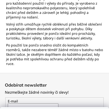
pro každodenní použití i výlety do přírody. Je vyrobeno z
kvalitního nepromokavého polyesteru, který spolehlivě
chrání před deštěm a zároveň je lehký, pohodlný a
příjemný na nošení.
Volný střih umožňuje rychlé obléknutí přes běžné oblečení
a poskytuje dětem dostatek volnosti při pohybu. Díky
praktickému provedení je pončo ideální pro procházky,
turistiku, školní výlety, tábory i další venkovní aktivity.
Po použití lze pončo snadno složit do kompaktních
rozměrů, takže nezabere téměř žádné místo v batohu nebo
školní tašce. Je skvělým doplňkem do každého počasí, kdy
je potřeba mít spolehlivou ochranu před deštěm vždy po
ruce.
Z
á
Odebírat newsletter
p
Nezmeškejte žádné novinky či slevy!
a
t
E-mail
í