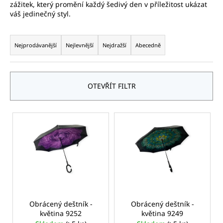
zážitek, který promění každý šedivý den v příležitost ukázat
a
váš jedinečný styl.
j
Ř
í
a
Nejprodávanější
Nejlevnější
Nejdražší
Abecedně
t
z
?
e
n
OTEVŘÍT FILTR
í
p
V
HLEDAT
r
ý
o
p
d
i
D
u
s
o
k
p
p
t
o
r
ů
r
o
Obrácený deštník -
Obrácený deštník -
u
květina 9252
květina 9249
d