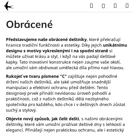
K
Přejít
Hledat
Náku
M
Přihlášení
na
o
obsah
Zpět
Zpět
košík
š
Obrácené
í
C
k
o
Představujeme naše obrácené deštníky
, které překračují
hranice tradiční funkčnosti a estetiky. Díky jejich
unikátnímu
p
designu s motivy vykreslenými i na spodní straně
si
o
můžete užívat krásu a styl, i když na vás padají dešťové
kapky. Tato inovativní konstrukce nejen zaujme vaše okolí,
t
ale umožní vám obdivovat umělecká díla přímo nad hlavou.
ř
Rukojeť ve tvaru písmene "C"
zajišťuje nejen pohodlné
e
držení našich deštníků, ale také umožňuje snadnější
b
manipulaci a efektivní ochranu před deštěm. Tento
u
designový prvek přináší nevídanou úroveň pohodlí a
praktičnosti, což z našich deštníků dělá nezbytného
j
společníka pro každého, kdo chce i v deštivých dnech zůstat
e
suchý a stylový.
t
Objevte nový způsob, jak čelit dešti
, s našimi obrácenými
e
deštníky, které vám umožní prožívat deštivé dny s lehkostí a
elegancí. Přinášejí nejen praktickou ochranu, ale i estetický
n