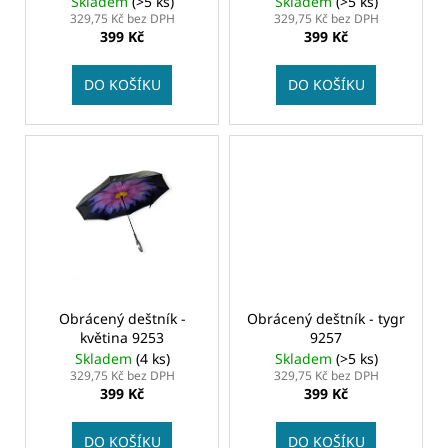
č
Skladem
(>5 ks)
Skladem
(>5 ks)
u
329,75 Kč bez DPH
329,75 Kč bez DPH
u
399 Kč
399 Kč
k
j
t
e
DO KOŠÍKU
DO KOŠÍKU
m
ů
e
Obrácený deštník -
Obrácený deštník - tygr
květina 9253
9257
Skladem
(4 ks)
Skladem
(>5 ks)
329,75 Kč bez DPH
329,75 Kč bez DPH
399 Kč
399 Kč
DO KOŠÍKU
DO KOŠÍKU