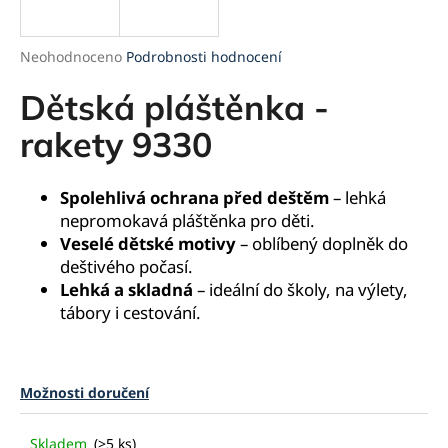
a
j
Průměrné
Neohodnoceno
Podrobnosti hodnocení
í
hodnocení
produktu
Dětská pláštěnka -
t
je
?
0,0
rakety 9330
z
5
hvězdiček.
Spolehlivá ochrana před deštěm
– lehká
nepromokavá pláštěnka pro děti.
HLEDAT
Veselé dětské motivy
– oblíbený doplněk do
deštivého počasí.
Lehká a skladná
– ideální do školy, na výlety,
tábory i cestování.
D
o
p
o
Možnosti doručení
r
u
Skladem
(>5 ks)