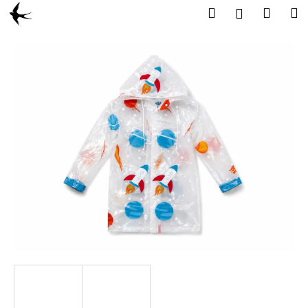
K
Přejít
Hledat
Náku
M
Přihlášení
na
o
obsah
Zpět
Zpět
košík
š
í
C
k
o
p
o
t
ř
e
b
u
j
e
t
e
n