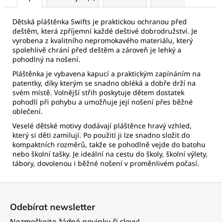
Dětská pláštěnka Swifts je praktickou ochranou před
deštěm, která zpříjemní každé deštivé dobrodružství. Je
vyrobena z kvalitního nepromokavého materiálu, který
spolehlivě chrání před deštěm a zároveň je lehký a
pohodlný na nošení.
Pláštěnka je vybavena kapucí a praktickým zapínáním na
patentky, díky kterým se snadno obléká a dobře drží na
svém místě. Volnější střih poskytuje dětem dostatek
pohodlí při pohybu a umožňuje její nošení přes běžné
oblečení.
Veselé dětské motivy dodávají pláštěnce hravý vzhled,
který si děti zamilují. Po použití ji lze snadno složit do
kompaktních rozměrů, takže se pohodlně vejde do batohu
nebo školní tašky. Je ideální na cestu do školy, školní výlety,
tábory, dovolenou i běžné nošení v proměnlivém počasí.
Z
á
Odebírat newsletter
p
Nezmeškejte žádné novinky či slevy!