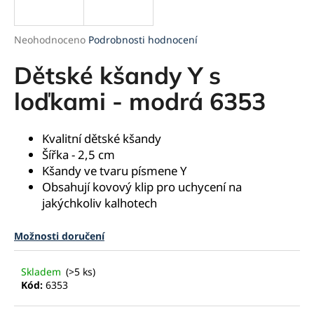
a
j
Průměrné
Neohodnoceno
Podrobnosti hodnocení
í
hodnocení
produktu
Dětské kšandy Y s
t
je
?
0,0
loďkami - modrá 6353
z
5
hvězdiček.
Kvalitní dětské kšandy
Šířka - 2,5 cm
HLEDAT
Kšandy ve tvaru písmene Y
Obsahují kovový klip pro uchycení na
jakýchkoliv kalhotech
D
Možnosti doručení
o
p
o
Skladem
(>5 ks)
r
Kód:
6353
u