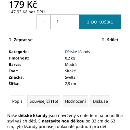
č
179 Kč
u
147,93 Kč bez DPH
j
Měrná
e
DO KOŠÍKU
cena:
m
e
Zeptat se
Sdílet
Kategorie
:
Dětské kšandy
Hmotnost
:
0.2 kg
Barva
:
Modrá
Tvar
:
Široké
Značka
:
Swifts
Šířka
:
2,5 cm
Popis
Související (16)
Hodnocení
Diskuze
Naše
dětské kšandy
jsou navrženy s ohledem na pohodlí a
styl vašich dětí. S
nastavitelnou délkou
od 33 cm do 63
cm, tyto kšandy přinášejí dokonalé padnutí pro děti