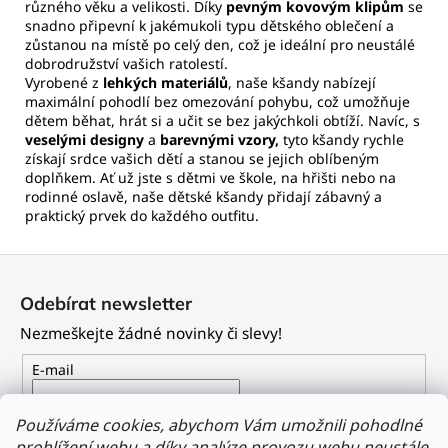
různého věku a velikosti. Díky
pevným kovovým klipům
se
snadno připevní k jakémukoli typu dětského oblečení a
zůstanou na místě po celý den, což je ideální pro neustálé
dobrodružství vašich ratolestí.
Vyrobené z
lehkých materiálů
, naše kšandy nabízejí
maximální pohodlí bez omezování pohybu, což umožňuje
dětem běhat, hrát si a učit se bez jakýchkoli obtíží. Navíc, s
veselými designy
a
barevnými vzory,
tyto kšandy rychle
získají srdce vašich dětí a stanou se jejich oblíbeným
doplňkem. Ať už jste s dětmi ve škole, na hřišti nebo na
rodinné oslavě, naše dětské kšandy přidají zábavný a
praktický prvek do každého outfitu.
Z
á
Odebírat newsletter
p
Nezmeškejte žádné novinky či slevy!
a
t
E-mail
í
Vložením e-mailu souhlasíte s
podmínkami ochrany
Používáme cookies, abychom Vám umožnili pohodlné
osobních údajů
prohlížení webu a díky analýze provozu webu neustále