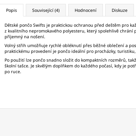
Popis
Související (4)
Hodnocení
Diskuze
Dětské pončo Swifts je praktickou ochranou před deštěm pro každ
z kvalitního nepromokavého polyesteru, který spolehlivě chrání 
příjemný na nošení.
Volný střih umožňuje rychlé obléknutí přes běžné oblečení a pos
praktickému provedení je pončo ideální pro procházky, turistiku, šk
Po použití lze pončo snadno složit do kompaktních rozměrů, ta
školní tašce. Je skvělým doplňkem do každého počasí, kdy je po
po ruce.