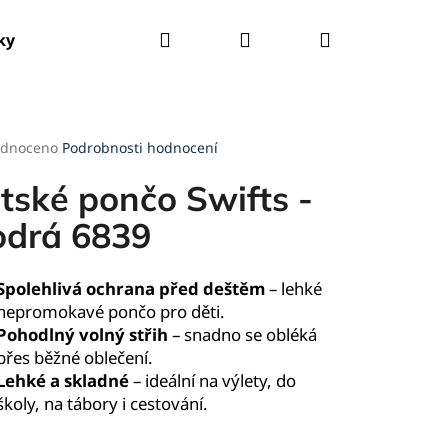
Hledat
Přihlášení
Nákupní
ky
Tašky
Kšandy
Deštníky
Pláštěnky
košík
rné
dnoceno
Podrobnosti hodnocení
cení
ktu
tské pončo Swifts -
drá 6839
ček.
Spolehlivá ochrana před deštěm
– lehké
nepromokavé pončo pro děti.
Pohodlný volný střih
– snadno se obléká
přes běžné oblečení.
Lehké a skladné
– ideální na výlety, do
školy, na tábory i cestování.