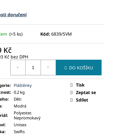
sti doručení
adem
(>5 ks)
Kód:
6839/SVM
9 Kč
93 Kč bez DPH
ná
DO KOŠÍKU
:
Tisk
gorie
:
Pláštěnky
nost
:
0.2 kg
Zeptat se
koho
:
Děti
Sdílet
a
:
Modrá
Polyester,
riál
:
Nepromokavý
aví
:
Unisex
ka
:
Swifts