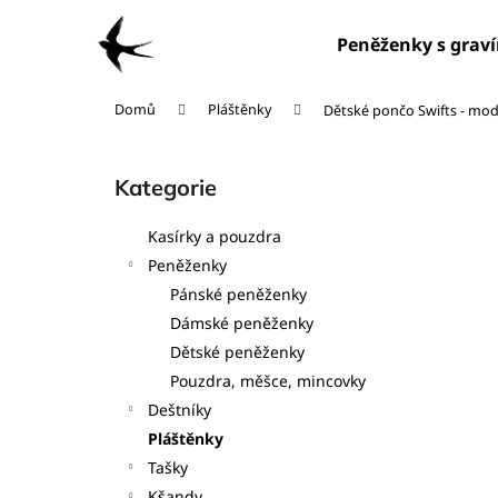
K
Přejít
na
o
Peněženky s grav
obsah
Zpět
Zpět
š
do
do
í
Domů
Pláštěnky
Dětské pončo Swifts - mo
obchodu
obchodu
k
P
o
Kategorie
Přeskočit
s
kategorie
t
Kasírky a pouzdra
r
Peněženky
a
Pánské peněženky
n
Dámské peněženky
n
Dětské peněženky
í
Pouzdra, měšce, mincovky
p
Deštníky
a
Pláštěnky
n
Tašky
e
Kšandy