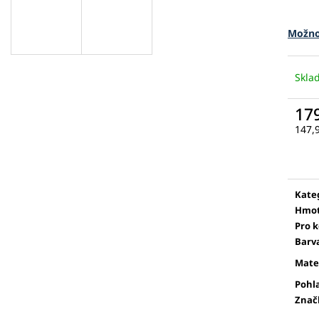
Možno
Skl
17
147,
Měr
cena
Kate
Hmot
Pro 
Barv
Mate
Pohl
Znač