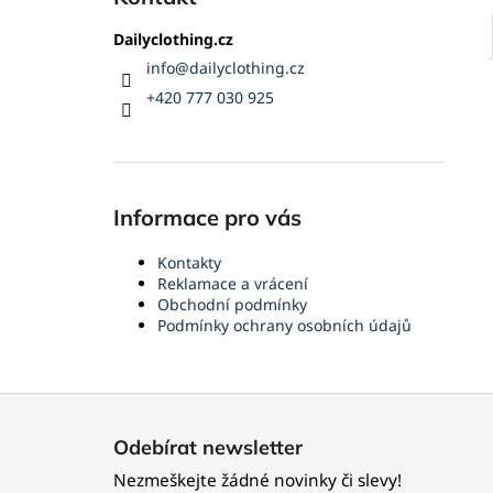
Dailyclothing.cz
info
@
dailyclothing.cz
+420 777 030 925
Informace pro vás
Kontakty
Reklamace a vrácení
Obchodní podmínky
Podmínky ochrany osobních údajů
Z
á
Odebírat newsletter
p
Nezmeškejte žádné novinky či slevy!