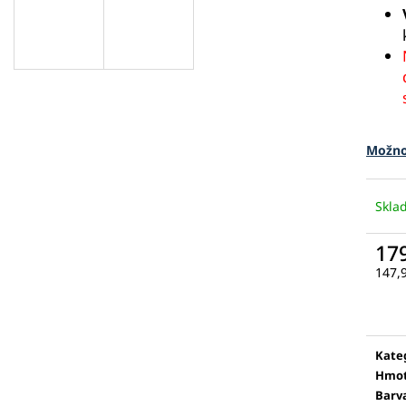
Možno
Skl
17
147,
Měr
cena
Kate
Hmot
Barv