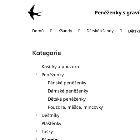
K
Přejít
na
o
Peněženky s grav
obsah
Zpět
Zpět
š
do
do
í
Domů
Kšandy
Dětské kšandy
Dětské
obchodu
obchodu
k
P
o
Kategorie
Přeskočit
s
kategorie
t
Kasírky a pouzdra
r
Peněženky
a
Pánské peněženky
n
Dámské peněženky
n
Dětské peněženky
í
Pouzdra, měšce, mincovky
p
Deštníky
a
Pláštěnky
n
Tašky
e
Kšandy