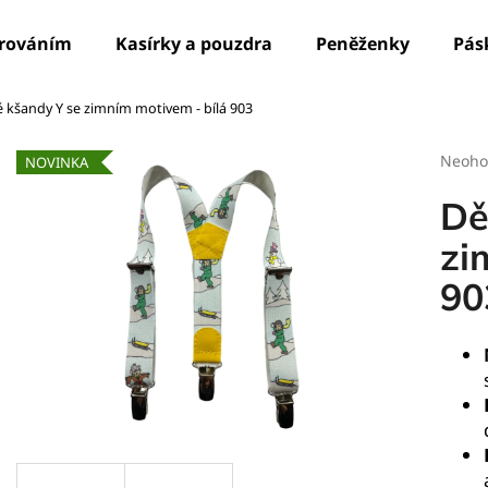
írováním
Kasírky a pouzdra
Peněženky
Pás
 kšandy Y se zimním motivem - bílá 903
Co potřebujete najít?
Průmě
Neoho
NOVINKA
hodno
produ
HLEDAT
Dě
je
0,0
zi
z
90
5
Doporučujeme
hvězdi