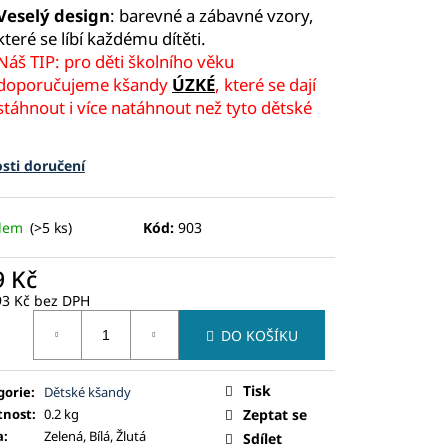
Veselý design
: barevné a zábavné vzory,
které se líbí každému dítěti.
Náš TIP: pro děti školního věku
doporučujeme kšandy
ÚZKÉ
, které se dají
stáhnout i více natáhnout než tyto dětské
sti doručení
adem
(>5 ks)
Kód:
903
9 Kč
93 Kč bez DPH
ná
DO KOŠÍKU
:
Tisk
gorie
:
Dětské kšandy
nost
:
0.2 kg
Zeptat se
a
:
Zelená, Bílá, Žlutá
Sdílet