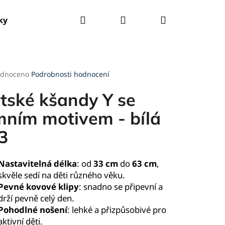
Hledat
Přihlášení
Nákupní
ky
Tašky
Kšandy
Deštníky
Pláštěnky
košík
rné
dnoceno
Podrobnosti hodnocení
cení
ktu
tské kšandy Y se
mním motivem - bílá
3
ček.
Nastavitelná délka
: od
33 cm
do
63 cm
,
skvěle sedí na děti různého věku.
Pevné kovové klipy
: snadno se připevní a
drží pevně celý den.
Pohodlné nošení
: lehké a přizpůsobivé pro
aktivní děti.