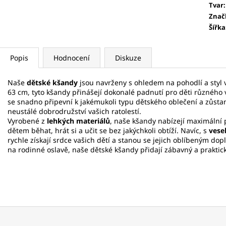
Tvar
:
Znač
Šířka
Popis
Hodnocení
Diskuze
Naše
dětské kšandy
jsou navrženy s ohledem na pohodlí a styl 
63 cm, tyto kšandy přinášejí dokonalé padnutí pro děti různého v
se snadno připevní k jakémukoli typu dětského oblečení a zůstan
neustálé dobrodružství vašich ratolestí.
Vyrobené z
lehkých materiálů
, naše kšandy nabízejí maximální
dětem běhat, hrát si a učit se bez jakýchkoli obtíží. Navíc, s
vese
rychle získají srdce vašich dětí a stanou se jejich oblíbeným dopl
na rodinné oslavě, naše dětské kšandy přidají zábavný a praktic