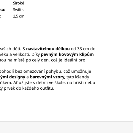
Široké
ka
:
Swifts
:
2,5 cm
vašich dětí. S
nastavitelnou délkou
od 33 cm do
ěku a velikosti. Díky
pevným kovovým klipům
ou na místě po celý den, což je ideální pro
 pohodlí bez omezování pohybu, což umožňuje
lými designy
a
barevnými vzory,
tyto kšandy
ňkem. Ať už jste s dětmi ve škole, na hřišti nebo
ký prvek do každého outfitu.