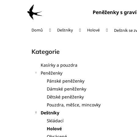
K
Přejít
na
o
Peněženky s grav
obsah
Zpět
Zpět
š
do
do
í
Domů
Deštníky
Holové
Deštník se z
obchodu
obchodu
k
P
o
Kategorie
Přeskočit
s
kategorie
t
Kasírky a pouzdra
r
Peněženky
a
Pánské peněženky
n
Dámské peněženky
n
Dětské peněženky
í
Pouzdra, měšce, mincovky
p
Deštníky
a
Skládací
n
Holové
e
Obrácené