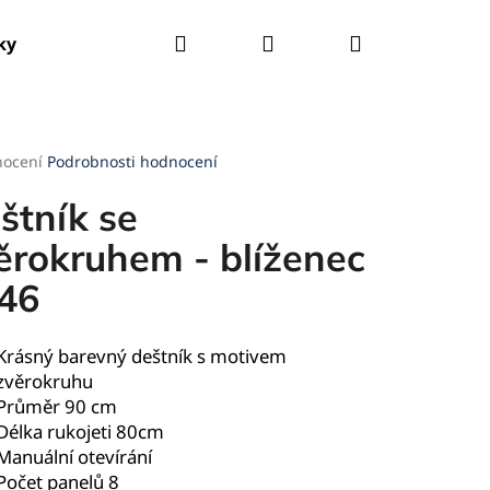
Hledat
Přihlášení
Nákupní
ky
Tašky
Kšandy
Deštníky
Pláštěnky
košík
rné
nocení
Podrobnosti hodnocení
cení
ktu
štník se
ěrokruhem - blíženec
46
ček.
Krásný barevný deštník s motivem
zvěrokruhu
Průměr 90 cm
Délka rukojeti 80cm
Manuální otevírání
Počet panelů 8