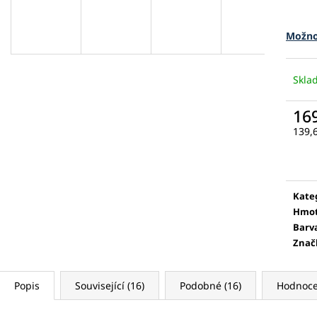
Možno
Skl
16
139,
Měr
cena
Kate
Hmot
Barv
Znač
Popis
Související (16)
Podobné (16)
Hodnocen