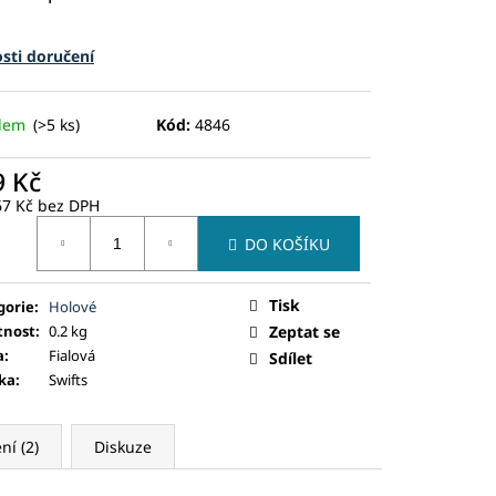
sti doručení
adem
(>5 ks)
Kód:
4846
9 Kč
67 Kč bez DPH
ná
DO KOŠÍKU
:
Tisk
gorie
:
Holové
nost
:
0.2 kg
Zeptat se
a
:
Fialová
Sdílet
ka
:
Swifts
í (2)
Diskuze