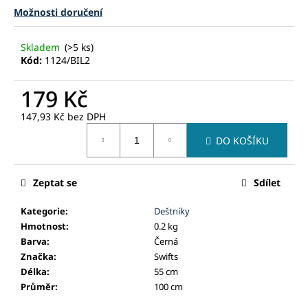
č
Možnosti doručení
u
j
e
Skladem
(>5 ks)
Kód:
1124/BIL2
m
e
179 Kč
147,93 Kč bez DPH
Měrná
DO KOŠÍKU
cena:
Zeptat se
Sdílet
Kategorie
:
Deštníky
Hmotnost
:
0.2 kg
Barva
:
Černá
Značka
:
Swifts
Délka
:
55 cm
Průměr
:
100 cm