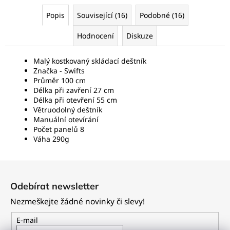
Popis
Související (16)
Podobné (16)
Hodnocení
Diskuze
Malý kostkovaný skládací deštník
Značka -
Swifts
Průměr 100 cm
Délka při zavření 27 cm
Délka při otevření 55 cm
Větruodolný deštník
Manuální otevírání
Počet panelů 8
Váha 290g
Z
á
Odebírat newsletter
p
Nezmeškejte žádné novinky či slevy!
a
t
E-mail