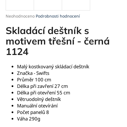
a
j
Průměrné
Neohodnoceno
Podrobnosti hodnocení
í
hodnocení
produktu
Skladácí deštník s
t
je
?
0,0
motivem třešní - černá
z
1124
5
hvězdiček.
HLEDAT
Malý kostkovaný skládací deštník
Značka -
Swifts
Průměr 100 cm
Délka při zavření 27 cm
D
Délka při otevření 55 cm
o
Větruodolný deštník
p
Manuální otevírání
o
Počet panelů 8
r
Váha 290g
u