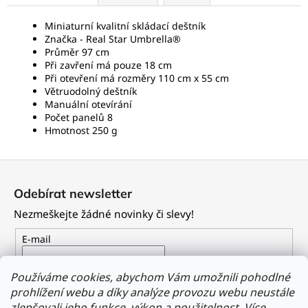
Miniaturní kvalitní skládací deštník
Značka -
Real Star Umbrella®
Průměr 97 cm
Při zavření má pouze 18 cm
Při otevření má rozměry 110 cm x 55 cm
Větruodolný deštník
Manuální otevírání
Počet panelů 8
Hmotnost 250 g
Z
á
Odebírat newsletter
p
Nezmeškejte žádné novinky či slevy!
a
t
E-mail
í
Vložením e-mailu souhlasíte s
podmínkami ochrany
Používáme cookies, abychom Vám umožnili pohodlné
osobních údajů
prohlížení webu a díky analýze provozu webu neustále
zlepšovali jeho funkce, výkon a použitelnost.
Více