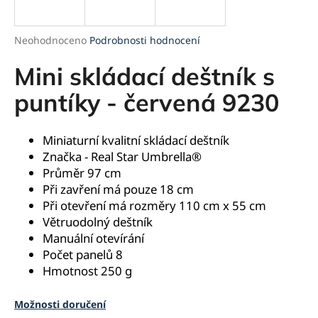
a
j
Průměrné
Neohodnoceno
Podrobnosti hodnocení
í
hodnocení
produktu
Mini skládací deštník s
t
je
?
0,0
puntíky - červená 9230
z
5
hvězdiček.
Miniaturní kvalitní skládací deštník
Značka -
Real Star Umbrella®
HLEDAT
Průměr 97 cm
Při zavření má pouze 18 cm
Při otevření má rozměry 110 cm x 55 cm
Větruodolný deštník
D
Manuální otevírání
o
Počet panelů 8
p
Hmotnost 250 g
o
r
u
Možnosti doručení