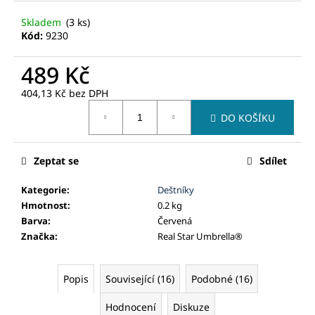
č
u
Skladem
(3 ks)
j
Kód:
9230
e
m
489 Kč
e
404,13 Kč bez DPH
Měrná
DO KOŠÍKU
cena:
Zeptat se
Sdílet
Kategorie
:
Deštníky
Hmotnost
:
0.2 kg
Barva
:
Červená
Značka
:
Real Star Umbrella®
Popis
Související (16)
Podobné (16)
Hodnocení
Diskuze