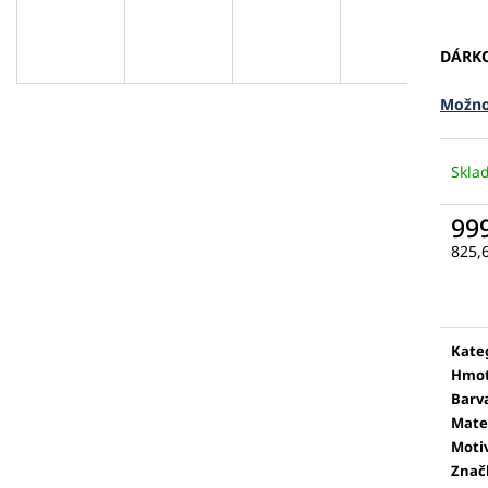
DÁRK
Možno
Skl
99
825,
Měr
cena
Kate
Hmot
Barv
Mate
Moti
Znač