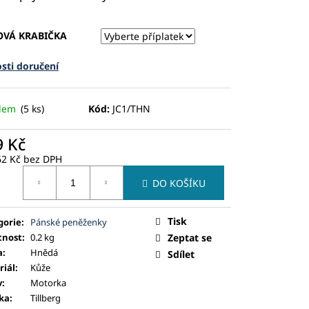
OVÁ KRABIČKA
sti doručení
adem
(5 ks)
Kód:
JC1/THN
9 Kč
62 Kč
bez DPH
ná
DO KOŠÍKU
:
Tisk
gorie
:
Pánské peněženky
nost
:
0.2 kg
Zeptat se
a
:
Hnědá
Sdílet
riál
:
Kůže
v
:
Motorka
ka
:
Tillberg