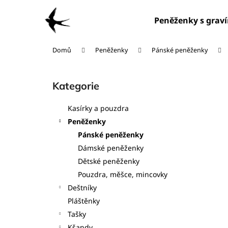
K
Přejít
na
o
Peněženky s grav
obsah
Zpět
Zpět
š
do
do
í
Domů
Peněženky
Pánské peněženky
obchodu
obchodu
k
P
o
Kategorie
Přeskočit
s
kategorie
t
Kasírky a pouzdra
r
Peněženky
a
Pánské peněženky
n
Dámské peněženky
n
Dětské peněženky
í
Pouzdra, měšce, mincovky
p
Deštníky
a
Pláštěnky
n
Tašky
e
Kšandy