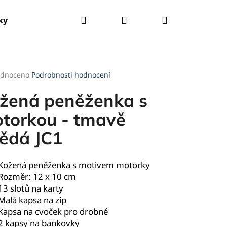
Hledat
Přihlášení
Nákupní
ky
Tašky
Kšandy
Deštníky
Pláštěnky
košík
rné
dnoceno
Podrobnosti hodnocení
cení
ktu
žená peněženka s
torkou - tmavě
ědá JC1
ček.
Kožená peněženka s motivem motorky
Rozměr: 12 x 10 cm
13 slotů na karty
Malá kapsa na zip
Kapsa na cvoček pro drobné
2 kapsy na bankovky