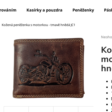
írováním
Kasírky a pouzdra
Peněženky
Pás
Kožená peněženka s motorkou - tmavě hnědá JC1
Co potřebujete najít?
Průmě
Neoho
hodno
produ
HLEDAT
Ko
je
0,0
mo
z
hn
5
Doporučujeme
hvězdi