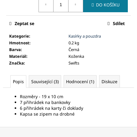
č
DO KOŠÍKU
cena:
u
j
e
Zeptat se
Sdílet
m
e
Kategorie
:
Kasírky a pouzdra
Hmotnost
:
0.2 kg
Barva
:
Černá
Materiál
:
Koženka
Značka
:
Swifts
Popis
Související (3)
Hodnocení (1)
Diskuze
Rozměry - 19 x 10 cm
7 přihrádek na bankovky
6 přihrádek na karty či doklady
Kapsa se zipem na drobné
Z