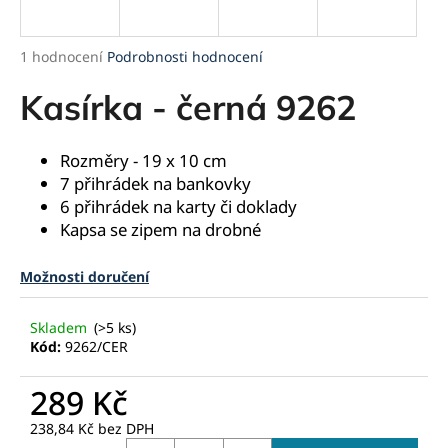
a
j
Průměrné
1 hodnocení
Podrobnosti hodnocení
í
hodnocení
produktu
Kasírka - černá 9262
t
je
?
5,0
z
Rozměry - 19 x 10 cm
5
7 přihrádek na bankovky
hvězdiček.
6 přihrádek na karty či doklady
Kapsa se zipem na drobné
HLEDAT
Možnosti doručení
D
Skladem
(>5 ks)
o
Kód:
9262/CER
p
o
289 Kč
r
u
238,84 Kč bez DPH
Měrná