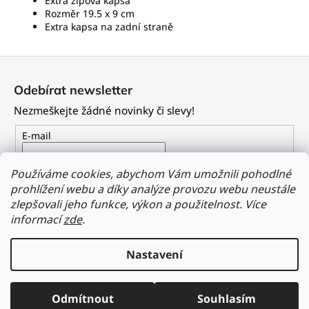
Extra zipová kapsa
Rozměr 19.5 x 9 cm
Extra kapsa na zadní straně
Z
á
Odebírat newsletter
p
Nezmeškejte žádné novinky či slevy!
a
t
E-mail
í
Vložením e-mailu souhlasíte s
podmínkami ochrany
Používáme cookies, abychom Vám umožnili pohodlné
osobních údajů
prohlížení webu a díky analýze provozu webu neustále
zlepšovali jeho funkce, výkon a použitelnost.
Více
PŘIHLÁSIT SE
informací
zde
.
Nastavení
Vytvořil Shoptet
Odmítnout
Souhlasím
Copyright 2026
Dailyclothing.cz
. Všechna práva vyhrazena.