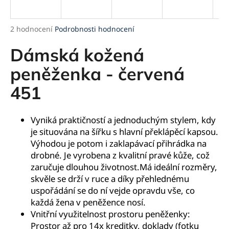
a
j
Průměrné
2 hodnocení
Podrobnosti hodnocení
í
hodnocení
produktu
Dámská kožená
t
je
?
5,0
peněženka - červená
z
451
5
hvězdiček.
HLEDAT
Vyniká praktičností a jednoduchým stylem, kdy
je situována na šířku s hlavní překlápěcí kapsou.
Výhodou je potom i zaklapávací přihrádka na
drobné. Je vyrobena z kvalitní pravé kůže, což
D
zaručuje dlouhou životnost.Má ideální rozměry,
o
skvěle se drží v ruce a díky přehlednému
p
uspořádání se do ní vejde opravdu vše, co
o
každá žena v peněžence nosí.
r
Vnitřní využitelnost prostoru peněženky:
u
Prostor až pro 14x kreditky, doklady (fotku