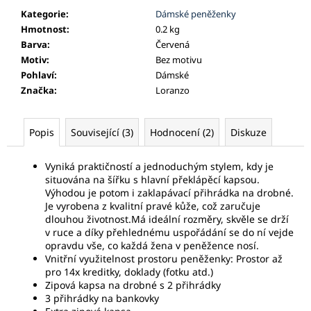
Kategorie
:
Dámské peněženky
Hmotnost
:
0.2 kg
Barva
:
Červená
Motiv
:
Bez motivu
Pohlaví
:
Dámské
Značka
:
Loranzo
Popis
Související (3)
Hodnocení (2)
Diskuze
Vyniká praktičností a jednoduchým stylem, kdy je
situována na šířku s hlavní překlápěcí kapsou.
Výhodou je potom i zaklapávací přihrádka na drobné.
Je vyrobena z kvalitní pravé kůže, což zaručuje
dlouhou životnost.Má ideální rozměry, skvěle se drží
v ruce a díky přehlednému uspořádání se do ní vejde
opravdu vše, co každá žena v peněžence nosí.
Vnitřní využitelnost prostoru peněženky: Prostor až
pro 14x kreditky, doklady (fotku atd.)
Zipová kapsa na drobné s 2 přihrádky
3 přihrádky na bankovky