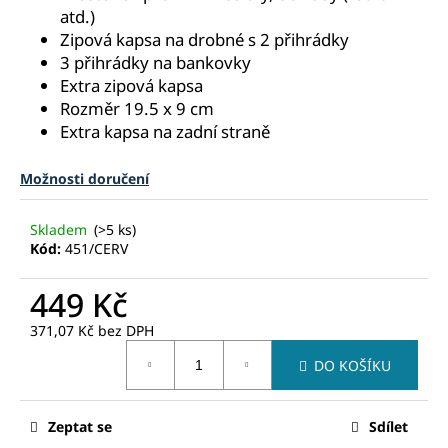
č
atd.)
u
Zipová kapsa na drobné s 2 přihrádky
j
3 přihrádky na bankovky
e
Extra zipová kapsa
m
Rozměr 19.5 x 9 cm
e
Extra kapsa na zadní straně
Možnosti doručení
Skladem
(>5 ks)
Kód:
451/CERV
449 Kč
371,07 Kč bez DPH
Měrná
DO KOŠÍKU
cena:
Zeptat se
Sdílet