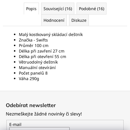
Popis
Související (16)
Podobné (16)
Hodnocení
Diskuze
Malý kostkovaný skládací deštník
Značka -
Swifts
Průměr 100 cm
Délka při zavření 27 cm
Délka při otevření 55 cm
Větruodolný deštník
Manuální otevírání
Počet panelů 8
Váha 290g
Z
á
Odebírat newsletter
p
Nezmeškejte žádné novinky či slevy!
a
t
E-mail