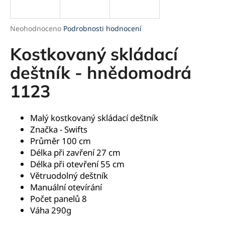
a
j
Průměrné
Neohodnoceno
Podrobnosti hodnocení
í
hodnocení
produktu
Kostkovaný skládací
t
je
?
0,0
deštník - hnědomodrá
z
1123
5
hvězdiček.
HLEDAT
Malý kostkovaný skládací deštník
Značka -
Swifts
Průměr 100 cm
Délka při zavření 27 cm
D
Délka při otevření 55 cm
o
Větruodolný deštník
p
Manuální otevírání
o
Počet panelů 8
r
Váha 290g
u