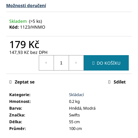
č
Možnosti doručení
u
j
e
Skladem
(>5 ks)
Kód:
1123/HNMO
m
e
179 Kč
147,93 Kč bez DPH
Měrná
DO KOŠÍKU
cena:
Zeptat se
Sdílet
Kategorie
:
Skládací
Hmotnost
:
0.2 kg
Barva
:
Hnědá, Modrá
Značka
:
Swifts
Délka
:
55 cm
Průměr
:
100 cm