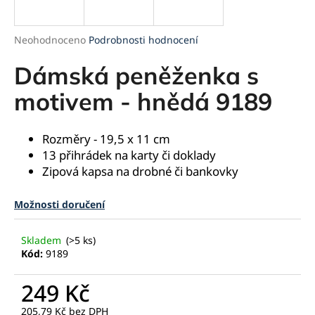
a
j
Průměrné
Neohodnoceno
Podrobnosti hodnocení
í
hodnocení
produktu
Dámská peněženka s
t
je
?
0,0
motivem - hnědá 9189
z
5
hvězdiček.
Rozměry - 19,5 x 11 cm
13 přihrádek na karty či doklady
HLEDAT
Zipová kapsa na drobné či bankovky
Možnosti doručení
D
o
Skladem
(>5 ks)
p
Kód:
9189
o
r
249 Kč
u
205,79 Kč bez DPH