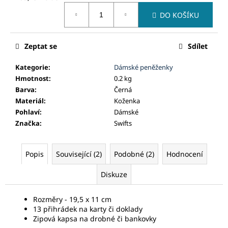
č
Měrná
u
DO KOŠÍKU
cena:
j
e
m
Zeptat se
Sdílet
e
Kategorie
:
Dámské peněženky
Hmotnost
:
0.2 kg
Barva
:
Černá
Materiál
:
Koženka
Pohlaví
:
Dámské
Značka
:
Swifts
Popis
Související (2)
Podobné (2)
Hodnocení
Diskuze
Rozměry - 19,5 x 11 cm
13 přihrádek na karty či doklady
Zipová kapsa na drobné či bankovky