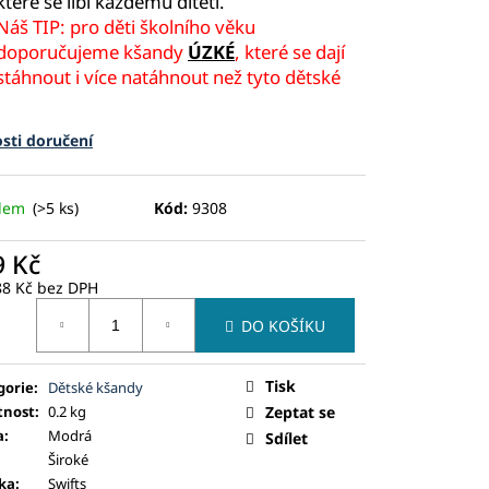
které se líbí každému dítěti.
Náš TIP: pro děti školního věku
doporučujeme kšandy
ÚZKÉ
, které se dají
stáhnout i více natáhnout než tyto dětské
sti doručení
adem
(>5 ks)
Kód:
9308
9 Kč
88 Kč bez DPH
ná
DO KOŠÍKU
:
Tisk
gorie
:
Dětské kšandy
nost
:
0.2 kg
Zeptat se
a
:
Modrá
Sdílet
Široké
ka
:
Swifts