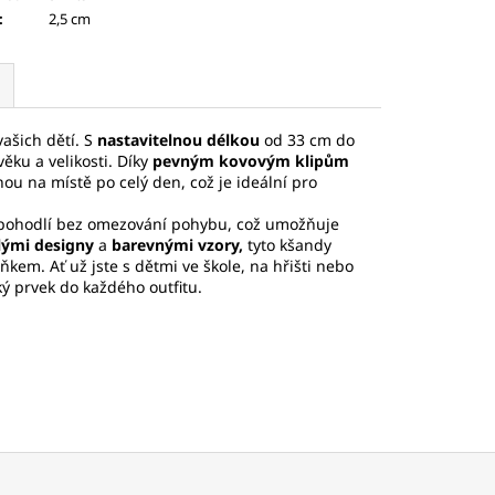
:
2,5 cm
vašich dětí. S
nastavitelnou délkou
od 33 cm do
ěku a velikosti. Díky
pevným kovovým klipům
ou na místě po celý den, což je ideální pro
 pohodlí bez omezování pohybu, což umožňuje
lými designy
a
barevnými vzory,
tyto kšandy
ňkem. Ať už jste s dětmi ve škole, na hřišti nebo
ký prvek do každého outfitu.