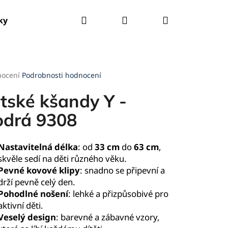
Hledat
Přihlášení
Nákupní
ky
Tašky
Kšandy
Deštníky
Pláštěnky
košík
rné
nocení
Podrobnosti hodnocení
cení
ktu
tské kšandy Y -
drá 9308
ček.
Nastavitelná délka
: od
33 cm
do
63 cm
,
skvěle sedí na děti různého věku.
Pevné kovové klipy
: snadno se připevní a
drží pevně celý den.
Pohodlné nošení
: lehké a přizpůsobivé pro
aktivní děti.
Veselý design
: barevné a zábavné vzory,