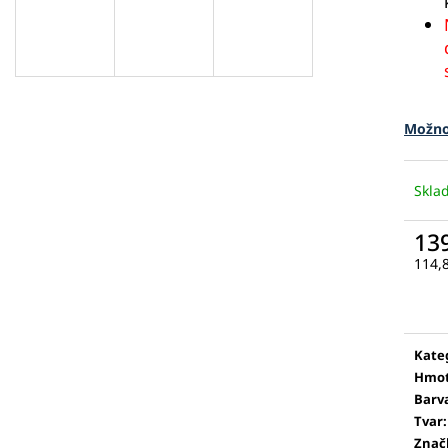
Možno
Skl
13
114,
Měr
cena
Kate
Hmot
Barv
Tvar
:
Znač