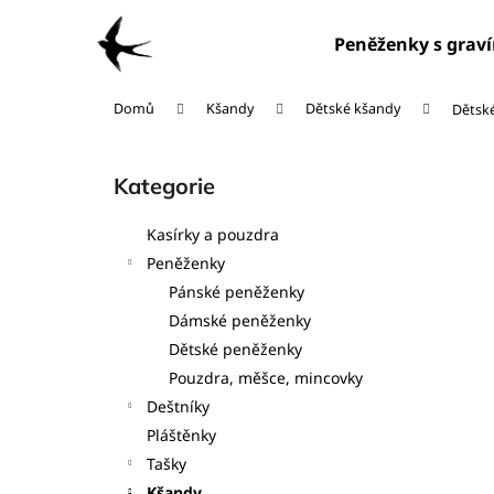
K
Přejít
na
o
Peněženky s grav
obsah
Zpět
Zpět
š
do
do
í
Domů
Kšandy
Dětské kšandy
Dětské
obchodu
obchodu
k
P
o
Kategorie
Přeskočit
s
kategorie
t
Kasírky a pouzdra
r
Peněženky
a
Pánské peněženky
n
Dámské peněženky
n
Dětské peněženky
í
Pouzdra, měšce, mincovky
p
Deštníky
a
Pláštěnky
n
Tašky
e
Kšandy