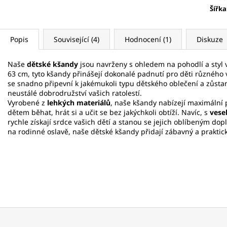
Šířka
Popis
Související (4)
Hodnocení (1)
Diskuze
Naše
dětské kšandy
jsou navrženy s ohledem na pohodlí a styl 
63 cm, tyto kšandy přinášejí dokonalé padnutí pro děti různého v
se snadno připevní k jakémukoli typu dětského oblečení a zůstan
neustálé dobrodružství vašich ratolestí.
Vyrobené z
lehkých materiálů
, naše kšandy nabízejí maximální
dětem běhat, hrát si a učit se bez jakýchkoli obtíží. Navíc, s
vese
rychle získají srdce vašich dětí a stanou se jejich oblíbeným dopl
na rodinné oslavě, naše dětské kšandy přidají zábavný a praktic