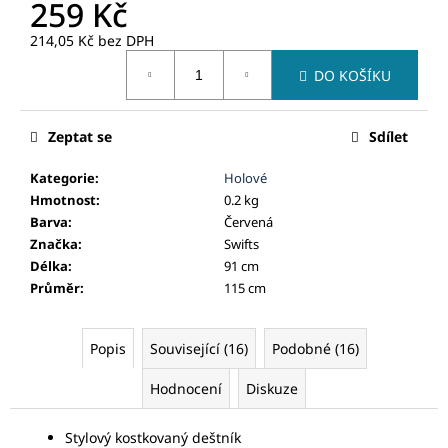
č
259 Kč
u
214,05 Kč bez DPH
j
Měrná
e
DO KOŠÍKU
cena:
m
e
Zeptat se
Sdílet
Kategorie
:
Holové
Hmotnost
:
0.2 kg
Barva
:
Červená
Značka
:
Swifts
Délka
:
91 cm
Průměr
:
115 cm
Popis
Související (16)
Podobné (16)
Hodnocení
Diskuze
Stylový kostkovaný deštník