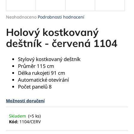
a
j
Průměrné
Neohodnoceno
Podrobnosti hodnocení
í
hodnocení
produktu
Holový kostkovaný
t
je
?
0,0
deštník - červená 1104
z
5
hvězdiček.
Stylový kostkovaný deštník
Průměr 115 cm
HLEDAT
Délka rukojeti 91 cm
Automatické otevírání
Počet panelů 8
D
Možnosti doručení
o
p
o
Skladem
(>5 ks)
r
Kód:
1104/CERV
u