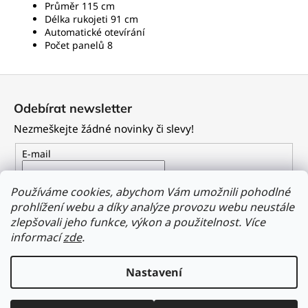
Průměr 115 cm
Délka rukojeti 91 cm
Automatické otevírání
Počet panelů 8
Z
á
Odebírat newsletter
p
Nezmeškejte žádné novinky či slevy!
a
t
E-mail
í
Vložením e-mailu souhlasíte s
podmínkami ochrany
Používáme cookies, abychom Vám umožnili pohodlné
osobních údajů
prohlížení webu a díky analýze provozu webu neustále
zlepšovali jeho funkce, výkon a použitelnost.
Více
PŘIHLÁSIT SE
informací
zde
.
Nastavení
Vytvořil Shoptet