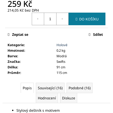
č
259 Kč
u
214,05 Kč bez DPH
j
Měrná
e
DO KOŠÍKU
cena:
m
e
Zeptat se
Sdílet
Kategorie
:
Holové
Hmotnost
:
0.2 kg
Barva
:
Modrá
Značka
:
Swifts
Délka
:
91 cm
Průměr
:
115 cm
Popis
Související (16)
Podobné (16)
Hodnocení
Diskuze
Stylový deštník s motivem