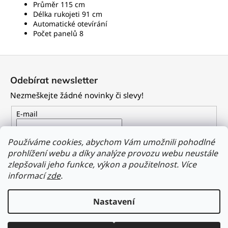
Průměr 115 cm
Délka rukojeti 91 cm
Automatické otevírání
Počet panelů 8
Z
á
Odebírat newsletter
p
Nezmeškejte žádné novinky či slevy!
a
t
E-mail
í
Vložením e-mailu souhlasíte s
podmínkami ochrany
Používáme cookies, abychom Vám umožnili pohodlné
osobních údajů
prohlížení webu a díky analýze provozu webu neustále
zlepšovali jeho funkce, výkon a použitelnost.
Více
PŘIHLÁSIT SE
informací
zde
.
Nastavení
Vytvořil Shoptet