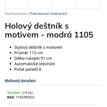
a
j
Průměrné
Neohodnoceno
Podrobnosti hodnocení
í
hodnocení
produktu
Holový deštník s
t
je
?
0,0
motivem - modrá 1105
z
5
hvězdiček.
Stylový deštník s motivem
Průměr 115 cm
HLEDAT
Délka rukojeti 91 cm
Automatické otevírání
Počet panelů 8
D
Možnosti doručení
o
p
o
Skladem
(>5 ks)
r
Kód:
1105/MOD2
u