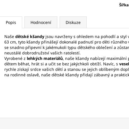
Šířka
Popis
Hodnocení
Diskuze
Naše
dětské kšandy
jsou navrženy s ohledem na pohodlí a styl 
63 cm, tyto kšandy přinášejí dokonalé padnutí pro děti různého v
se snadno připevní k jakémukoli typu dětského oblečení a zůstan
neustálé dobrodružství vašich ratolestí.
Vyrobené z
lehkých materiálů
, naše kšandy nabízejí maximální
dětem běhat, hrát si a učit se bez jakýchkoli obtíží. Navíc, s
vese
rychle získají srdce vašich dětí a stanou se jejich oblíbeným dopl
na rodinné oslavě, naše dětské kšandy přidají zábavný a praktic