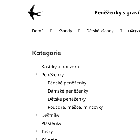
K
Přejít
na
o
Peněženky s grav
obsah
Zpět
Zpět
š
do
do
í
Domů
Kšandy
Dětské kšandy
Dětské
obchodu
obchodu
k
P
o
Kategorie
Přeskočit
s
kategorie
t
Kasírky a pouzdra
r
Peněženky
a
Pánské peněženky
n
Dámské peněženky
n
Dětské peněženky
í
Pouzdra, měšce, mincovky
p
Deštníky
a
Pláštěnky
n
Tašky
e
Kšandy