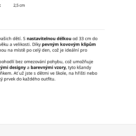
:
2,5 cm
vašich dětí. S
nastavitelnou délkou
od 33 cm do
ěku a velikosti. Díky
pevným kovovým klipům
ou na místě po celý den, což je ideální pro
 pohodlí bez omezování pohybu, což umožňuje
lými designy
a
barevnými vzory,
tyto kšandy
ňkem. Ať už jste s dětmi ve škole, na hřišti nebo
ký prvek do každého outfitu.