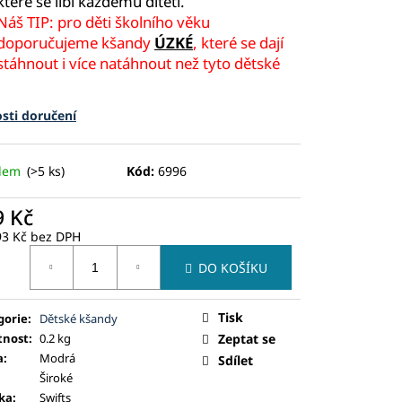
které se líbí každému dítěti.
Náš TIP: pro děti školního věku
doporučujeme kšandy
ÚZKÉ
, které se dají
stáhnout i více natáhnout než tyto dětské
sti doručení
adem
(>5 ks)
Kód:
6996
9 Kč
93 Kč bez DPH
ná
DO KOŠÍKU
:
Tisk
gorie
:
Dětské kšandy
nost
:
0.2 kg
Zeptat se
a
:
Modrá
Sdílet
Široké
ka
:
Swifts