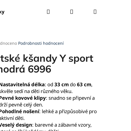
Hledat
Přihlášení
Nákupní
ky
Tašky
Kšandy
Deštníky
Pláštěnky
košík
rné
dnoceno
Podrobnosti hodnocení
cení
ktu
tské kšandy Y sport
modrá 6996
ček.
Nastavitelná délka
: od
33 cm
do
63 cm
,
skvěle sedí na děti různého věku.
Pevné kovové klipy
: snadno se připevní a
drží pevně celý den.
Pohodlné nošení
: lehké a přizpůsobivé pro
aktivní děti.
Veselý design
: barevné a zábavné vzory,