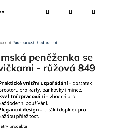
Hledat
Přihlášení
Nákupní
ky
Tašky
Kšandy
Deštníky
Pláštěnky
košík
rné
nocení
Podrobnosti hodnocení
cení
ktu
mská peněženka se
vičkami - růžová 849
ček.
Praktické vnitřní uspořádání
– dostatek
prostoru pro karty, bankovky i mince.
Kvalitní zpracování
– vhodná pro
každodenní používání.
Elegantní design
– ideální doplněk pro
každou příležitost.
etry produktu