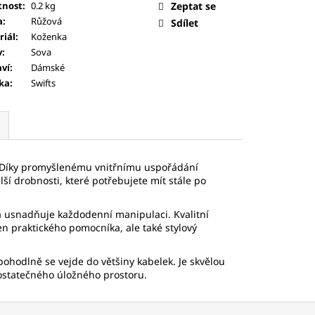
nost
:
0.2 kg
Zeptat se
a
:
Růžová
Sdílet
riál
:
Koženka
v
:
Sova
aví
:
Dámské
ka
:
Swifts
. Díky promyšlenému vnitřnímu uspořádání
lší drobnosti, které potřebujete mít stále po
 usnadňuje každodenní manipulaci. Kvalitní
n praktického pomocníka, ale také stylový
hodlně se vejde do většiny kabelek. Je skvělou
dostatečného úložného prostoru.