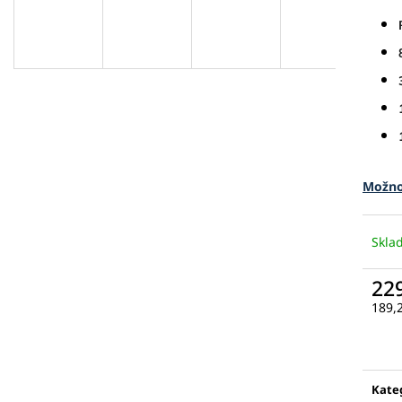
Možno
Skl
22
189,
Měr
cena
Kate