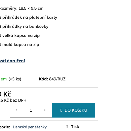
Rozměry:
18,5 × 9,5 cm
8 přihrádek na platební karty
3 přihrádky na bankovky
1 velká kapsa na zip
1 malá kapsa na zip
sti doručení
adem
(>5 ks)
Kód:
849/RUZ
9 Kč
26 Kč bez DPH
ná
DO KOŠÍKU
:
Tisk
gorie
:
Dámské peněženky