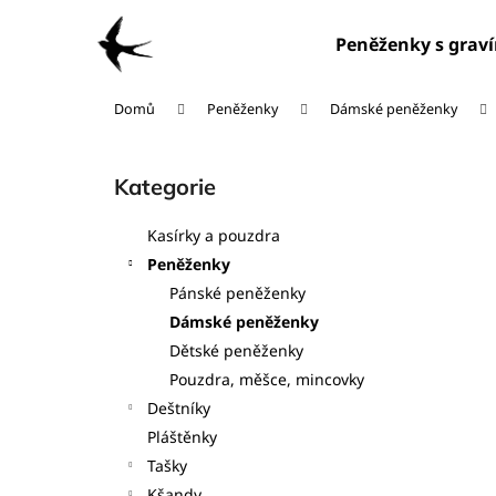
K
Přejít
na
o
Peněženky s grav
obsah
Zpět
Zpět
š
do
do
í
Domů
Peněženky
Dámské peněženky
obchodu
obchodu
k
P
o
Kategorie
Přeskočit
s
kategorie
t
Kasírky a pouzdra
r
Peněženky
a
Pánské peněženky
n
Dámské peněženky
n
Dětské peněženky
í
Pouzdra, měšce, mincovky
p
Deštníky
a
Pláštěnky
n
Tašky
e
Kšandy