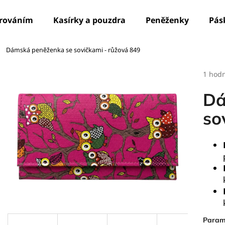
írováním
Kasírky a pouzdra
Peněženky
Pás
Dámská peněženka se sovičkami - růžová 849
Co potřebujete najít?
Průmě
1 hod
hodno
produ
HLEDAT
Dá
je
5,0
so
z
5
Doporučujeme
hvězdi
Param