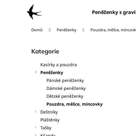
K
Přejít
na
o
Peněženky s grav
obsah
Zpět
Zpět
š
do
do
í
Domů
Peněženky
Pouzdra, měšce, mincovk
obchodu
obchodu
k
P
o
Kategorie
Přeskočit
s
kategorie
t
Kasírky a pouzdra
r
Peněženky
a
Pánské peněženky
n
Dámské peněženky
n
Dětské peněženky
í
Pouzdra, měšce, mincovky
p
Deštníky
a
Pláštěnky
n
Tašky
e
Kšandy