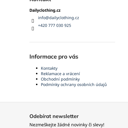
Dailyclothing.cz
info
@
dailyclothing.cz
+420 777 030 925
Informace pro vás
Kontakty
Reklamace a vrácení
Obchodní podmínky
Podmínky ochrany osobních údajů
Z
á
Odebírat newsletter
p
Nezmeškejte žádné novinky či slevy!