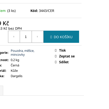
adem
(3 ks)
Kód:
3443/CER
9 Kč
43 Kč bez DPH
ná
DO KOŠÍKU
:
Tisk
Pouzdra, měšce,
gorie
:
mincovky
Zeptat se
nost
:
0.2 kg
Sdílet
a
:
Černá
riál
:
Kůže
ka
:
Dargelis