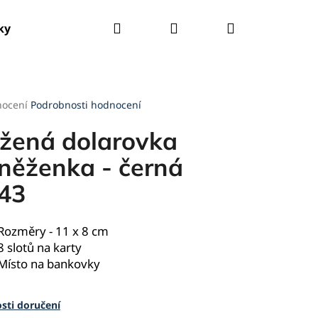
Hledat
Přihlášení
Nákupní
ky
Tašky
Kšandy
Deštníky
Pláštěnky
košík
rné
nocení
Podrobnosti hodnocení
cení
ktu
žená dolarovka
něženka - černá
43
ček.
Rozměry - 11 x 8 cm
8 slotů na karty
Místo na bankovky
sti doručení