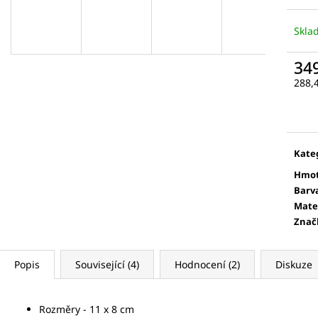
Skl
34
288,
Měr
cena
Kate
Hmot
Barv
Mate
Znač
Popis
Související (4)
Hodnocení (2)
Diskuze
Rozměry - 11 x 8 cm