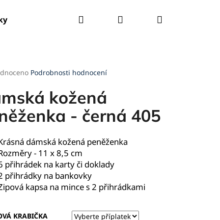
Hledat
Přihlášení
Nákupní
ky
Tašky
Kšandy
Deštníky
Pláštěnky
košík
rné
dnoceno
Podrobnosti hodnocení
cení
ktu
mská kožená
něženka - černá 405
ček.
Krásná dámská kožená peněženka
Rozměry - 11 x 8,5 cm
6 přihrádek na karty či doklady
2 přihrádky na bankovky
Zipová kapsa na mince s 2 přihrádkami
OVÁ KRABIČKA