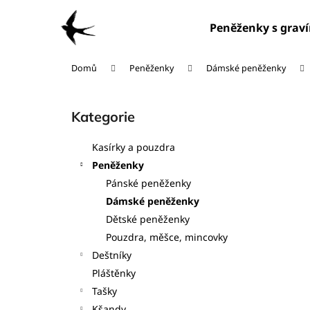
K
Přejít
na
o
Peněženky s grav
obsah
Zpět
Zpět
š
do
do
í
Domů
Peněženky
Dámské peněženky
obchodu
obchodu
k
P
o
Kategorie
Přeskočit
s
kategorie
t
Kasírky a pouzdra
r
Peněženky
a
Pánské peněženky
n
Dámské peněženky
n
Dětské peněženky
í
Pouzdra, měšce, mincovky
p
Deštníky
a
Pláštěnky
n
Tašky
e
Kšandy