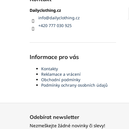
Dailyclothing.cz
info
@
dailyclothing.cz
+420 777 030 925
Informace pro vás
Kontakty
Reklamace a vrácení
Obchodní podmínky
Podmínky ochrany osobních údajů
Z
á
Odebírat newsletter
p
Nezmeškejte žádné novinky či slevy!