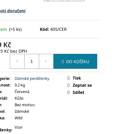
sti doručení
adem
(>5 ks)
Kód:
405/CER
9 Kč
25 Kč
bez DPH
ná
DO KOŠÍKU
:
Tisk
gorie
:
Dámské peněženky
nost
:
0.2 kg
Zeptat se
a
:
Červená
Sdílet
riál
:
Kůže
v
:
Bez motivu
aví
:
Dámské
ka
:
Wild
Vzor
ženky
: