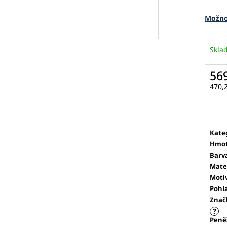
Možno
Skl
56
470,
Měr
cena
Kate
Hmot
Barv
Mate
Moti
Pohl
Znač
?
Peně