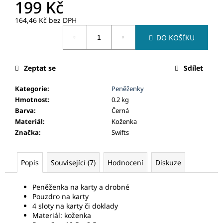
č
199 Kč
u
164,46 Kč bez DPH
j
Měrná
e
DO KOŠÍKU
cena:
m
e
Zeptat se
Sdílet
Kategorie
:
Peněženky
Hmotnost
:
0.2 kg
Barva
:
Černá
Materiál
:
Koženka
Značka
:
Swifts
Popis
Související (7)
Hodnocení
Diskuze
Peněženka na karty a drobné
Pouzdro na karty
4 sloty na karty či doklady
Materiál: koženka