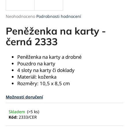
a
j
Průměrné
Neohodnoceno
Podrobnosti hodnocení
í
hodnocení
produktu
Peněženka na karty -
t
je
?
0,0
černá 2333
z
5
hvězdiček.
Peněženka na karty a drobné
Pouzdro na karty
HLEDAT
4 sloty na karty či doklady
Materiál: koženka
Rozměry: 10,5 x 8,5 cm
D
Možnosti doručení
o
p
o
Skladem
(>5 ks)
r
Kód:
2333/CER
u