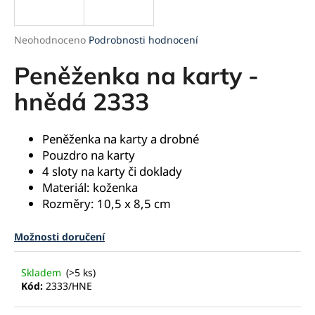
a
j
Průměrné
Neohodnoceno
Podrobnosti hodnocení
í
hodnocení
produktu
Peněženka na karty -
t
je
?
0,0
hnědá 2333
z
5
hvězdiček.
Peněženka na karty a drobné
Pouzdro na karty
HLEDAT
4 sloty na karty či doklady
Materiál: koženka
Rozměry: 10,5 x 8,5 cm
D
Možnosti doručení
o
p
o
Skladem
(>5 ks)
r
Kód:
2333/HNE
u