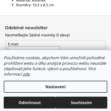
Materiál: koženka
Rozměry: 10,5 x 8,5 cm
Z
á
Odebírat newsletter
p
Nezmeškejte žádné novinky či slevy!
a
t
E-mail
í
Vložením e-mailu souhlasíte s
podmínkami ochrany
Používáme cookies, abychom Vám umožnili pohodlné
osobních údajů
prohlížení webu a díky analýze provozu webu neustále
zlepšovali jeho funkce, výkon a použitelnost.
Více
PŘIHLÁSIT SE
informací
zde
.
Nastavení
Vytvořil Shoptet
Odmítnout
Souhlasím
Copyright 2026
Dailyclothing.cz
. Všechna práva vyhrazena.