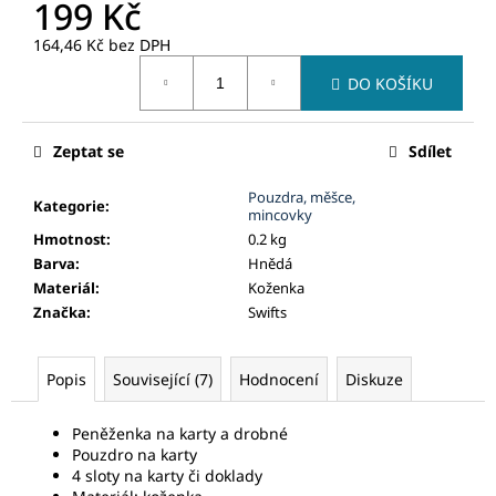
č
199 Kč
u
164,46 Kč bez DPH
j
Měrná
e
DO KOŠÍKU
cena:
m
e
Zeptat se
Sdílet
Pouzdra, měšce,
Kategorie
:
mincovky
Hmotnost
:
0.2 kg
Barva
:
Hnědá
Materiál
:
Koženka
Značka
:
Swifts
Popis
Související (7)
Hodnocení
Diskuze
Peněženka na karty a drobné
Pouzdro na karty
4 sloty na karty či doklady