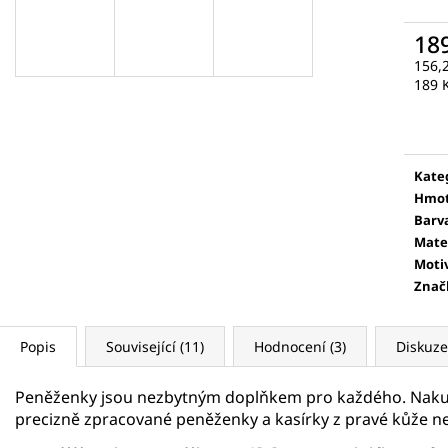
18
156,
Měr
189 K
cena
Kate
Hmot
Barv
Mate
Moti
Znač
Popis
Související (11)
Hodnocení (3)
Diskuze
Peněženky jsou nezbytným doplňkem pro každého. Nakup
precizně zpracované peněženky a kasírky z pravé kůže n