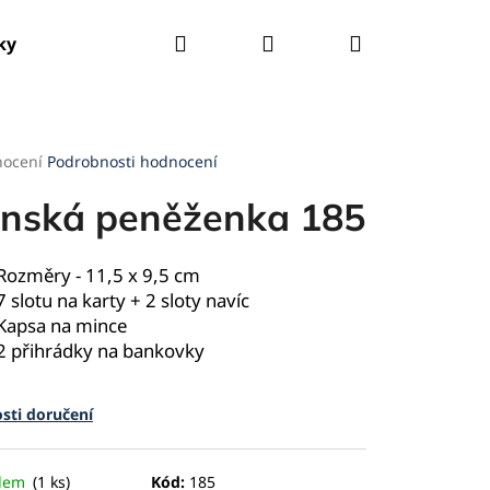
Hledat
Přihlášení
Nákupní
ky
Tašky
Kšandy
Deštníky
Pláštěnky
košík
rné
nocení
Podrobnosti hodnocení
cení
ktu
nská peněženka 185
Rozměry - 11,5 x 9,5 cm
7 slotu na karty + 2 sloty navíc
ček.
Kapsa na mince
2 přihrádky na bankovky
sti doručení
adem
(1 ks)
Kód:
185