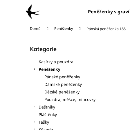
K
Přejít
na
o
Peněženky s grav
obsah
Zpět
Zpět
š
do
do
í
Domů
Peněženky
Pánská peněženka 185
obchodu
obchodu
k
P
o
Kategorie
Přeskočit
s
kategorie
t
Kasírky a pouzdra
r
Peněženky
a
Pánské peněženky
n
Dámské peněženky
n
Dětské peněženky
í
Pouzdra, měšce, mincovky
p
Deštníky
a
Pláštěnky
n
Tašky
e
Kšandy