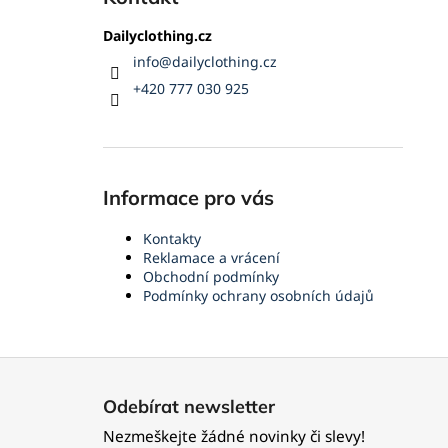
Dailyclothing.cz
info
@
dailyclothing.cz
+420 777 030 925
Informace pro vás
Kontakty
Reklamace a vrácení
Obchodní podmínky
Podmínky ochrany osobních údajů
Z
á
Odebírat newsletter
p
Nezmeškejte žádné novinky či slevy!