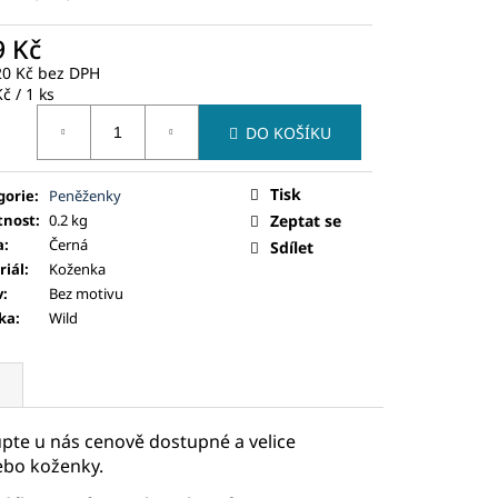
9 Kč
20 Kč bez DPH
ná
č / 1 ks
:
DO KOŠÍKU
Tisk
gorie
:
Peněženky
nost
:
0.2 kg
Zeptat se
a
:
Černá
Sdílet
riál
:
Koženka
v
:
Bez motivu
ka
:
Wild
te u nás cenově dostupné a velice
ebo koženky.