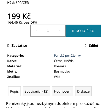
č
Kód:
600/CER
u
j
199 Kč
e
m
164,46 Kč bez DPH
e
Měrná
DO KOŠÍKU
cena:
Zeptat se
Sdílet
Kategorie
:
Pánské peněženky
Barva
:
Černá, Hnědá
Materiál
:
Koženka
Motiv
:
Bez motivu
Značka
:
Wild
Popis
Související (12)
Hodnocení
Diskuze
Peněženky jsou nezbytným doplňkem pro každého.