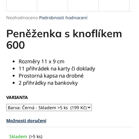
a
j
Průměrné
Neohodnoceno
Podrobnosti hodnocení
í
hodnocení
produktu
Peněženka s knoflíkem
t
je
?
0,0
600
z
5
hvězdiček.
Rozměry 11 x 9 cm
11 přihrádek na karty či doklady
HLEDAT
Prostorná kapsa na drobné
2 přihrádky na bankovky
VARIANTA
D
o
p
o
Možnosti doručení
r
u
Skladem
(>5 ks)