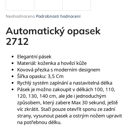
a
j
Průměrné
Neohodnoceno
Podrobnosti hodnocení
í
hodnocení
produktu
Automatický opasek
t
je
?
0,0
2712
z
5
hvězdiček.
Elegantní pásek
Materiál: koženka a hovězí kůže
HLEDAT
Kovová přezka s moderním designem
Šířka opasku: 3,5 Cm
Rychlý systém zapínání a nastavitelná délka
Pásek je možno zakoupit v délkách 100,
110,
D
120, 130, 140 cm, ale jde i jednoduchým
o
způsobem, který zabere Max 30 sekund, ještě
p
víc zkrátit. Stačí pouze otevřít sponu ze zadní
o
strany, vysunout pasek a ostrým nožem upravit
r
na potřebnou délku.
u