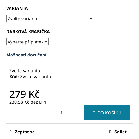
č
u
VARIANTA
j
e
m
DÁRKOVÁ KRABIČKA
e
Možnosti doručení
Zvolte variantu
Kód:
Zvolte variantu
279 Kč
230,58 Kč
bez DPH
Měrná
DO KOŠÍKU
cena:
Zeptat se
Sdílet