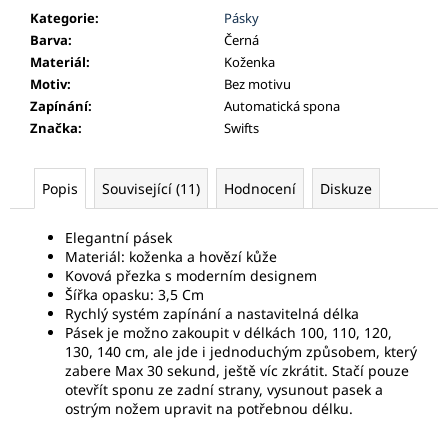
Kategorie
:
Pásky
Barva
:
Černá
Materiál
:
Koženka
Motiv
:
Bez motivu
Zapínání
:
Automatická spona
Značka
:
Swifts
Popis
Související (11)
Hodnocení
Diskuze
Elegantní pásek
Materiál: koženka a hovězí kůže
Kovová přezka s moderním designem
Šířka opasku: 3,5 Cm
Rychlý systém zapínání a nastavitelná délka
Pásek je možno zakoupit v délkách 100,
110, 120,
130, 140 cm, ale jde i jednoduchým způsobem, který
zabere Max 30 sekund, ještě víc zkrátit. Stačí pouze
otevřít sponu ze zadní strany, vysunout pasek a
ostrým nožem upravit na potřebnou délku.