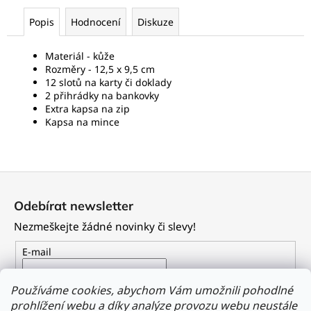
Popis
Hodnocení
Diskuze
Materiál - kůže
Rozměry - 12,5 x 9,5 cm
12 slotů na karty či doklady
2 přihrádky na bankovky
Extra kapsa na zip
Kapsa na mince
Z
á
Odebírat newsletter
p
Nezmeškejte žádné novinky či slevy!
a
t
E-mail
í
Vložením e-mailu souhlasíte s
podmínkami ochrany
Používáme cookies, abychom Vám umožnili pohodlné
osobních údajů
prohlížení webu a díky analýze provozu webu neustále