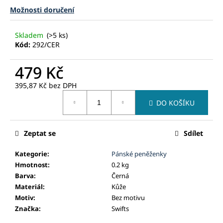
č
Možnosti doručení
u
j
e
Skladem
(>5 ks)
m
Kód:
292/CER
e
479 Kč
395,87 Kč
bez DPH
Měrná
DO KOŠÍKU
cena:
Zeptat se
Sdílet
Kategorie
:
Pánské peněženky
Hmotnost
:
0.2 kg
Barva
:
Černá
Materiál
:
Kůže
Motiv
:
Bez motivu
Značka
:
Swifts