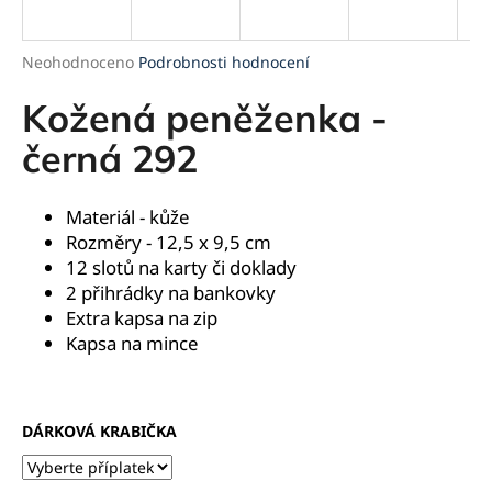
a
j
Průměrné
Neohodnoceno
Podrobnosti hodnocení
í
hodnocení
produktu
Kožená peněženka -
t
je
?
0,0
černá 292
z
5
hvězdiček.
Materiál - kůže
Rozměry - 12,5 x 9,5 cm
HLEDAT
12 slotů na karty či doklady
2 přihrádky na bankovky
Extra kapsa na zip
Kapsa na mince
D
o
p
o
DÁRKOVÁ KRABIČKA
r
u