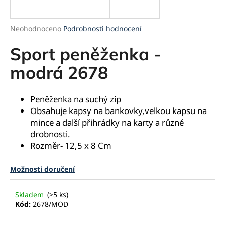
a
j
Průměrné
Neohodnoceno
Podrobnosti hodnocení
í
hodnocení
produktu
Sport peněženka -
t
je
?
0,0
modrá 2678
z
5
hvězdiček.
Peněženka na suchý zip
Obsahuje kapsy na bankovky,velkou kapsu na
HLEDAT
mince a další přihrádky na karty a různé
drobnosti.
Rozměr- 12,5 x 8 Cm
D
Možnosti doručení
o
p
o
Skladem
(>5 ks)
r
Kód:
2678/MOD
u