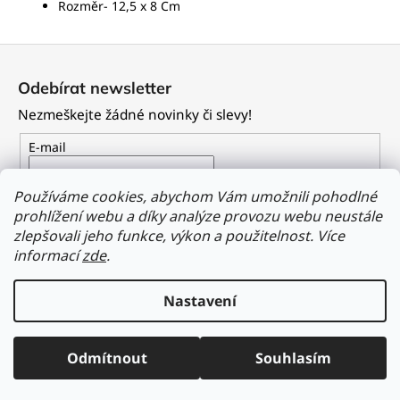
Rozměr- 12,5 x 8 Cm
Z
á
Odebírat newsletter
p
Nezmeškejte žádné novinky či slevy!
a
t
E-mail
í
Vložením e-mailu souhlasíte s
podmínkami ochrany
Používáme cookies, abychom Vám umožnili pohodlné
osobních údajů
prohlížení webu a díky analýze provozu webu neustále
zlepšovali jeho funkce, výkon a použitelnost.
Více
PŘIHLÁSIT SE
informací
zde
.
Nastavení
Vytvořil Shoptet
Odmítnout
Souhlasím
Copyright 2026
Dailyclothing.cz
. Všechna práva vyhrazena.