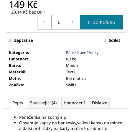
č
149 Kč
u
123,14 Kč bez DPH
j
Měrná
e
DO KOŠÍKU
cena:
m
e
Zeptat se
Sdílet
Kategorie
:
Pánské peněženky
Hmotnost
:
0.2 kg
Barva
:
Modrá
Materiál
:
Textil
Motiv
:
Bez motivu
Značka
:
Swifts
Popis
Související (4)
Hodnocení
Diskuze
Peněženka na suchý zip
Obsahuje kapsy na bankovky,velkou kapsu na mince
a další přihrádky na karty a různé drobnosti.