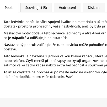
Popis
Související (5)
Hodnocení
Diskuze
Tato ledvinka nabízí ideální spojení kvalitního materiálu a užit
dostatek prostoru pro všechny vaše nezbytnosti, aniž by byla pří
Maskáčový motiv dodává této ledvince jedinečný a atraktivní vzhled
co je nápadité a odlišuje je od ostatních.
Nastavitelný popruh zajišťuje, že tuto ledvinku může pohodlně n
postavu.
Tato ledvinka je navržena s jednou velkou hlavní kapsou, která j
nebo telefon. Čtyři menší přední kapsy poskytují organizované 
zatímco velká zadní kapsa nabízí extra bezpečnost a soukromí pr
Ať už se chystáte na procházku po městě nebo na víkendový výle
ideálním doplňkem pro vaše dobrodružství