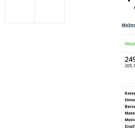
Možno
Skl
24
205,
Měr
cena
Kate
Hmot
Barv
Mate
Moti
Znač