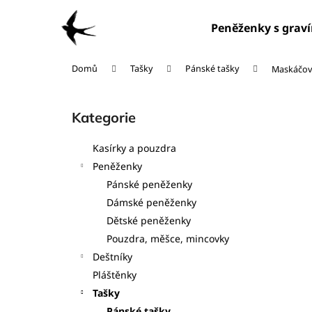
K
Přejít
na
o
Peněženky s grav
obsah
Zpět
Zpět
š
do
do
í
Domů
Tašky
Pánské tašky
Maskáčová
obchodu
obchodu
k
P
o
Kategorie
Přeskočit
s
kategorie
t
Kasírky a pouzdra
r
Peněženky
a
Pánské peněženky
n
Dámské peněženky
n
Dětské peněženky
í
Pouzdra, měšce, mincovky
p
Deštníky
a
Pláštěnky
n
Tašky
e
Pánské tašky