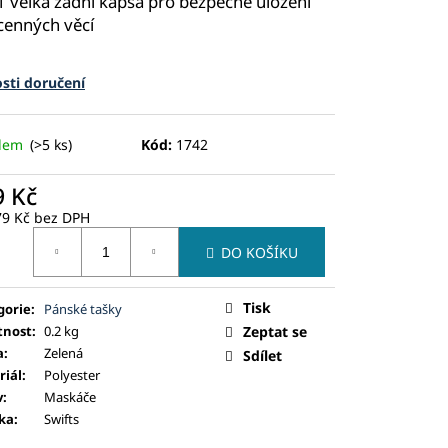
1 velká zadní kapsa pro bezpečné uložení
cenných věcí
sti doručení
adem
(>5 ks)
Kód:
1742
9 Kč
79 Kč bez DPH
ná
DO KOŠÍKU
:
Tisk
gorie
:
Pánské tašky
nost
:
0.2 kg
Zeptat se
a
:
Zelená
Sdílet
riál
:
Polyester
v
:
Maskáče
ka
:
Swifts