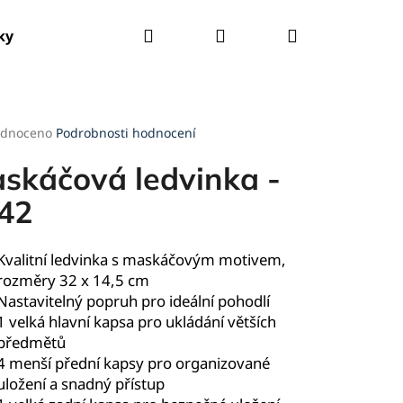
Hledat
Přihlášení
Nákupní
ky
Tašky
Kšandy
Deštníky
Pláštěnky
košík
rné
dnoceno
Podrobnosti hodnocení
cení
ktu
skáčová ledvinka -
42
ček.
Kvalitní ledvinka s maskáčovým motivem,
rozměry 32 x 14,5 cm
Nastavitelný popruh pro ideální pohodlí
1 velká hlavní kapsa pro ukládání větších
předmětů
4 menší přední kapsy pro organizované
uložení a snadný přístup