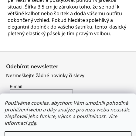
situaci. Šířka 3,5 cm je zárukou toho, že se hodí k
většině kalhot nebo šortek a dodá vášemu outfitu
dokončený vzhled. Pokud hledáte spolehlivý a
elegantní doplněk do vašeho šatníku, tento klasický
pletený elastický pásek je tím pravým volbou.
Z
á
Odebírat newsletter
p
Nezmeškejte žádné novinky či slevy!
a
t
E-mail
í
Vložením e-mailu souhlasíte s
podmínkami ochrany
Používáme cookies, abychom Vám umožnili pohodlné
osobních údajů
prohlížení webu a díky analýze provozu webu neustále
zlepšovali jeho funkce, výkon a použitelnost.
Více
PŘIHLÁSIT SE
informací
zde
.