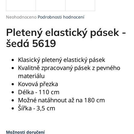
a
j
Průměrné
Neohodnoceno
Podrobnosti hodnocení
í
hodnocení
produktu
Pletený elastický pásek -
t
je
?
0,0
šedá 5619
z
5
hvězdiček.
Klasický pletený elastický pásek
Kvalitně zpracovaný pásek z pevného
HLEDAT
materiálu
Kovová přezka
Délka - 110 cm
D
Možné natáhnout až na 180 cm
o
Šířka - 3,5 cm
p
o
r
u
Možnosti doručení