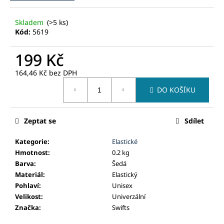
č
u
Skladem
(>5 ks)
j
Kód:
5619
e
m
199 Kč
e
164,46 Kč bez DPH
Měrná
DO KOŠÍKU
cena:
Zeptat se
Sdílet
Kategorie
:
Elastické
Hmotnost
:
0.2 kg
Barva
:
Šedá
Materiál
:
Elastický
Pohlaví
:
Unisex
Velikost
:
Univerzální
Značka
:
Swifts