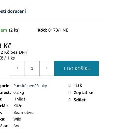
sti doručení
adem
(2 ks)
Kód:
0173/HNE
9 Kč
72 Kč bez DPH
ná
č / 1 ks
:
DO KOŠÍKU
Tisk
gorie
:
Pánské peněženky
nost
:
0.2 kg
Zeptat se
a
:
Hnědá
Sdílet
riál
:
Kůže
v
:
Bez motivu
ka
:
Wild
ička
:
Ano