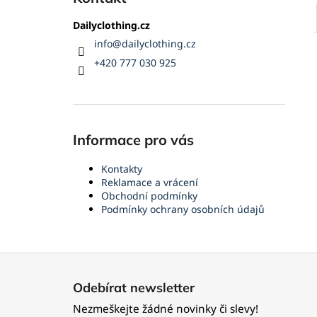
Dailyclothing.cz
info
@
dailyclothing.cz
+420 777 030 925
Informace pro vás
Kontakty
Reklamace a vrácení
Obchodní podmínky
Podmínky ochrany osobních údajů
Z
á
Odebírat newsletter
p
Nezmeškejte žádné novinky či slevy!