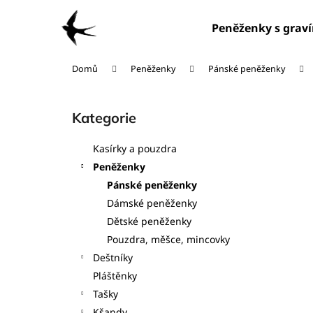
K
Přejít
na
o
Peněženky s grav
obsah
Zpět
Zpět
š
do
do
í
Domů
Peněženky
Pánské peněženky
obchodu
obchodu
k
P
o
Kategorie
Přeskočit
s
kategorie
t
Kasírky a pouzdra
r
Peněženky
a
Pánské peněženky
n
Dámské peněženky
n
Dětské peněženky
í
Pouzdra, měšce, mincovky
p
Deštníky
a
Pláštěnky
n
Tašky
e
Kšandy