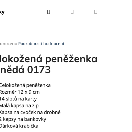
Hledat
Přihlášení
Nákupní
ky
Tašky
Kšandy
Deštníky
Pláštěnky
košík
rné
dnoceno
Podrobnosti hodnocení
cení
ktu
lokožená peněženka
hnědá 0173
ček.
Celokožená peněženka
Rozměr 12 x 9 cm
14 slotů na karty
Malá kapsa na zip
Kapsa na cvoček na drobné
2 kapsy na bankovky
Dárková krabička