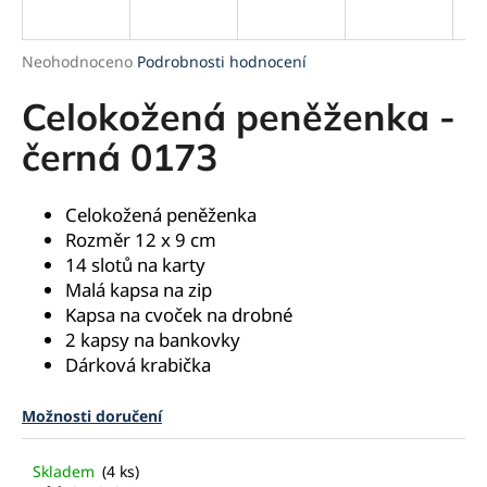
a
j
Průměrné
Neohodnoceno
Podrobnosti hodnocení
í
hodnocení
produktu
Celokožená peněženka -
t
je
?
0,0
černá 0173
z
5
hvězdiček.
Celokožená peněženka
Rozměr 12 x 9 cm
HLEDAT
14 slotů na karty
Malá kapsa na zip
Kapsa na cvoček na drobné
2 kapsy na bankovky
D
Dárková krabička
o
p
o
Možnosti doručení
r
u
Skladem
(4 ks)