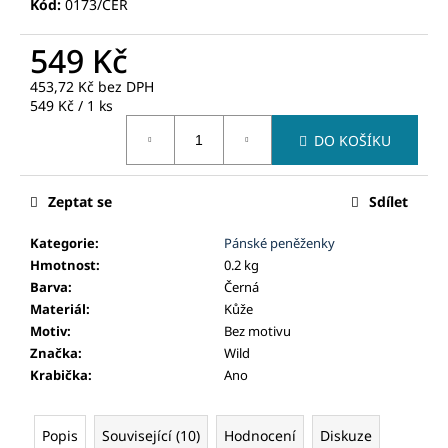
č
Kód:
0173/CER
u
j
549 Kč
e
453,72 Kč bez DPH
m
Měrná
549 Kč / 1 ks
e
cena:
DO KOŠÍKU
Zeptat se
Sdílet
Kategorie
:
Pánské peněženky
Hmotnost
:
0.2 kg
Barva
:
Černá
Materiál
:
Kůže
Motiv
:
Bez motivu
Značka
:
Wild
Krabička
:
Ano
Popis
Související (10)
Hodnocení
Diskuze