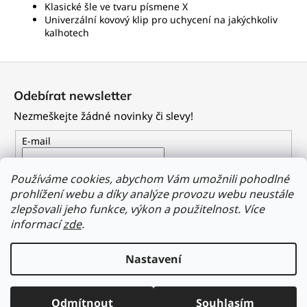
Klasické šle ve tvaru písmene X
Univerzální kovový klip pro uchycení na jakýchkoliv
kalhotech
Z
á
Odebírat newsletter
p
Nezmeškejte žádné novinky či slevy!
a
t
E-mail
í
Vložením e-mailu souhlasíte s
podmínkami ochrany
Používáme cookies, abychom Vám umožnili pohodlné
osobních údajů
prohlížení webu a díky analýze provozu webu neustále
zlepšovali jeho funkce, výkon a použitelnost.
Více
PŘIHLÁSIT SE
informací
zde
.
Nastavení
Vytvořil Shoptet
Odmítnout
Souhlasím
Copyright 2026
Dailyclothing.cz
. Všechna práva vyhrazena.