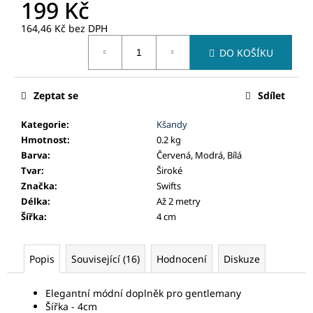
č
199 Kč
u
164,46 Kč bez DPH
j
Měrná
e
DO KOŠÍKU
cena:
m
e
Zeptat se
Sdílet
Kategorie
:
Kšandy
Hmotnost
:
0.2 kg
Barva
:
Červená, Modrá, Bílá
Tvar
:
Široké
Značka
:
Swifts
Délka
:
Až 2 metry
Šířka
:
4 cm
Popis
Související (16)
Hodnocení
Diskuze
Elegantní módní doplněk pro gentlemany
Šířka - 4cm