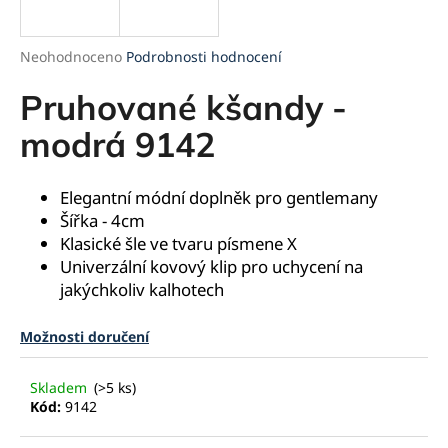
a
j
Průměrné
Neohodnoceno
Podrobnosti hodnocení
í
hodnocení
produktu
Pruhované kšandy -
t
je
?
0,0
modrá 9142
z
5
hvězdiček.
Elegantní módní doplněk pro gentlemany
Šířka - 4cm
HLEDAT
Klasické šle ve tvaru písmene X
Univerzální kovový klip pro uchycení na
jakýchkoliv kalhotech
D
Možnosti doručení
o
p
o
Skladem
(>5 ks)
r
Kód:
9142
u