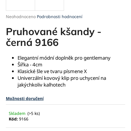
a
j
Průměrné
Neohodnoceno
Podrobnosti hodnocení
í
hodnocení
produktu
Pruhované kšandy -
t
je
?
0,0
černá 9166
z
5
hvězdiček.
Elegantní módní doplněk pro gentlemany
Šířka - 4cm
HLEDAT
Klasické šle ve tvaru písmene X
Univerzální kovový klip pro uchycení na
jakýchkoliv kalhotech
D
Možnosti doručení
o
p
o
Skladem
(>5 ks)
r
Kód:
9166
u