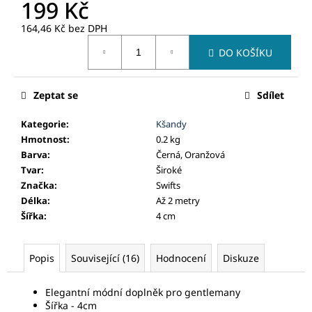
č
199 Kč
u
164,46 Kč bez DPH
j
Měrná
e
DO KOŠÍKU
cena:
m
e
Zeptat se
Sdílet
Kategorie
:
Kšandy
Hmotnost
:
0.2 kg
Barva
:
Černá, Oranžová
Tvar
:
Široké
Značka
:
Swifts
Délka
:
Až 2 metry
Šířka
:
4 cm
Popis
Související (16)
Hodnocení
Diskuze
Elegantní módní doplněk pro gentlemany
Šířka - 4cm