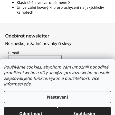
Klasické šle ve tvaru písmene X
Univerzální kovový klip pro uchycení na jakýchkoliv
kalhotech
Z
á
Odebírat newsletter
p
Nezmeškejte žádné novinky či slevy!
a
t
E-mail
í
Vložením e-mailu souhlasíte s
podmínkami ochrany
Používáme cookies, abychom Vám umožnili pohodlné
osobních údajů
prohlížení webu a díky analýze provozu webu neustále
zlepšovali jeho funkce, výkon a použitelnost.
Více
PŘIHLÁSIT SE
informací
zde
.
Nastavení
Vytvořil Shoptet
Odmítnout
Souhlasím
Copyright 2026
Dailyclothing.cz
. Všechna práva vyhrazena.