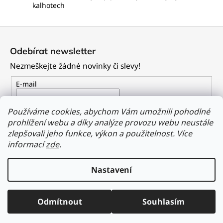
kalhotech
Z
á
Odebírat newsletter
p
Nezmeškejte žádné novinky či slevy!
a
t
E-mail
í
Vložením e-mailu souhlasíte s
podmínkami ochrany
Používáme cookies, abychom Vám umožnili pohodlné
osobních údajů
prohlížení webu a díky analýze provozu webu neustále
zlepšovali jeho funkce, výkon a použitelnost.
Více
PŘIHLÁSIT SE
informací
zde
.
Nastavení
Vytvořil Shoptet
Odmítnout
Souhlasím
Copyright 2026
Dailyclothing.cz
. Všechna práva vyhrazena.