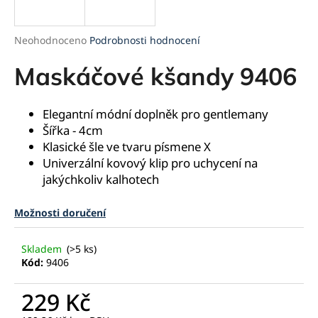
a
j
Průměrné
Neohodnoceno
Podrobnosti hodnocení
í
hodnocení
produktu
Maskáčové kšandy 9406
t
je
?
0,0
z
Elegantní módní doplněk pro gentlemany
5
Šířka - 4cm
hvězdiček.
Klasické šle ve tvaru písmene X
Univerzální kovový klip pro uchycení na
HLEDAT
jakýchkoliv kalhotech
Možnosti doručení
D
o
Skladem
(>5 ks)
p
Kód:
9406
o
r
229 Kč
u