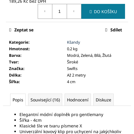
č
189,26 Kč bez DPH
Měrná
u
DO KOŠÍKU
cena:
j
e
m
Zeptat se
Sdílet
e
Kategorie
:
Kšandy
Hmotnost
:
0.2 kg
Barva
:
Modrá, Zelená, Bílá, Žlutá
Tvar
:
Široké
Značka
:
Swifts
Délka
:
Až 2 metry
Šířka
:
4 cm
Popis
Související (16)
Hodnocení
Diskuze
Elegantní módní doplněk pro gentlemany
Šířka - 4cm
Klasické šle ve tvaru písmene X
Univerzální kovový klip pro uchycení na jakýchkoliv