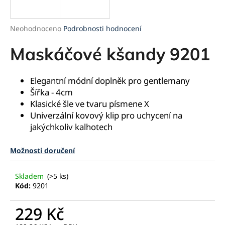
a
j
Průměrné
Neohodnoceno
Podrobnosti hodnocení
í
hodnocení
produktu
Maskáčové kšandy 9201
t
je
?
0,0
z
Elegantní módní doplněk pro gentlemany
5
Šířka - 4cm
hvězdiček.
Klasické šle ve tvaru písmene X
Univerzální kovový klip pro uchycení na
HLEDAT
jakýchkoliv kalhotech
Možnosti doručení
D
o
Skladem
(>5 ks)
p
Kód:
9201
o
r
229 Kč
u