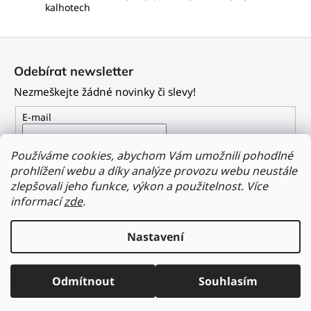
kalhotech
Z
á
Odebírat newsletter
p
Nezmeškejte žádné novinky či slevy!
a
t
E-mail
í
Vložením e-mailu souhlasíte s
podmínkami ochrany
Používáme cookies, abychom Vám umožnili pohodlné
osobních údajů
prohlížení webu a díky analýze provozu webu neustále
zlepšovali jeho funkce, výkon a použitelnost.
Více
PŘIHLÁSIT SE
informací
zde
.
Nastavení
Vytvořil Shoptet
Odmítnout
Souhlasím
Copyright 2026
Dailyclothing.cz
. Všechna práva vyhrazena.