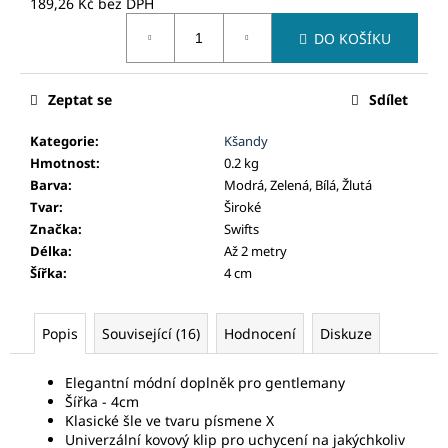
č
189,26 Kč bez DPH
Měrná
u
DO KOŠÍKU
cena:
j
e
m
Zeptat se
Sdílet
e
Kategorie
:
Kšandy
Hmotnost
:
0.2 kg
Barva
:
Modrá, Zelená, Bílá, Žlutá
Tvar
:
Široké
Značka
:
Swifts
Délka
:
Až 2 metry
Šířka
:
4 cm
Popis
Související (16)
Hodnocení
Diskuze
Elegantní módní doplněk pro gentlemany
Šířka - 4cm
Klasické šle ve tvaru písmene X
Univerzální kovový klip pro uchycení na jakýchkoliv