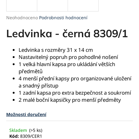
a
j
Průměrné
Neohodnoceno
Podrobnosti hodnocení
í
hodnocení
produktu
Ledvinka - černá 8309/1
t
je
?
0,0
z
Ledvinka s rozměry 31 x 14 cm
5
Nastavitelný popruh pro pohodlné nošení
hvězdiček.
1 velká hlavní kapsa pro ukládání větších
předmětů
HLEDAT
4 menší přední kapsy pro organizované uložení
a snadný přístup
1 zadní kapsa pro extra bezpečnost a soukromí
D
2 malé boční kapsičky pro menší předměty
o
p
Možnosti doručení
o
r
Skladem
(>5 ks)
u
Kód:
8309/CER1