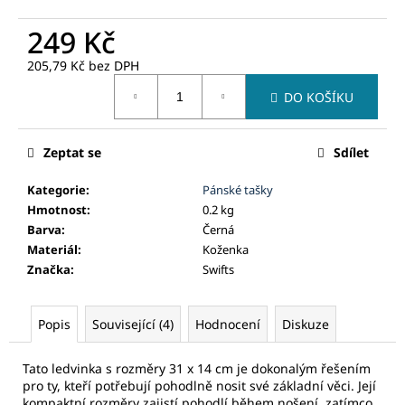
č
u
249 Kč
j
e
205,79 Kč bez DPH
m
Měrná
DO KOŠÍKU
cena:
e
Zeptat se
Sdílet
Kategorie
:
Pánské tašky
Hmotnost
:
0.2 kg
Barva
:
Černá
Materiál
:
Koženka
Značka
:
Swifts
Popis
Související (4)
Hodnocení
Diskuze
Tato ledvinka s rozměry 31 x 14 cm je dokonalým řešením
pro ty, kteří potřebují pohodlně nosit své základní věci. Její
kompaktní rozměry zajistí pohodlí během nošení, zatímco