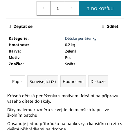
č
Měrná
u
DO KOŠÍKU
cena:
j
e
m
Zeptat se
Sdílet
e
Kategorie
:
Dětské peněženky
Hmotnost
:
0.2 kg
Barva
:
Zelená
Motiv
:
Pes
Značka
:
Swifts
Popis
Související (3)
Hodnocení
Diskuze
Krásná dětská peněženka s motivem. Ideální na přípravu
vašeho dítěte do školy.
Díky malému rozměru se vejde do menších kapes ve
školním batohu.
Obsahuje jednu přihrádku na bankovky a kapsičku na zip s
dvěmi přihrádkami na drobné.