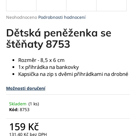
a
j
Průměrné
Neohodnoceno
Podrobnosti hodnocení
í
hodnocení
produktu
Dětská peněženka se
t
je
?
0,0
štěňaty 8753
z
5
hvězdiček.
Rozměr - 8,5 x 6 cm
1x přihrádka na bankovky
HLEDAT
Kapsička na zip s dvěmi přihrádkami na drobné
Možnosti doručení
D
o
Skladem
(1 ks)
p
Kód:
8753
o
r
159 Kč
u
131,40 Kč bez DPH