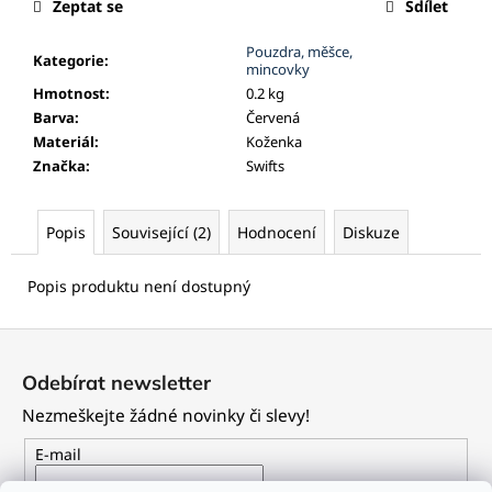
č
Zeptat se
Sdílet
u
j
Pouzdra, měšce,
Kategorie
:
mincovky
e
Hmotnost
:
0.2 kg
m
Barva
:
Červená
e
Materiál
:
Koženka
Značka
:
Swifts
Popis
Související (2)
Hodnocení
Diskuze
Popis produktu není dostupný
Z
á
Odebírat newsletter
p
Nezmeškejte žádné novinky či slevy!
a
t
E-mail
í