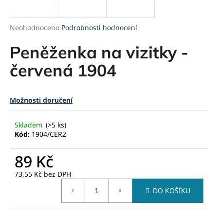
a
j
Průměrné
Neohodnoceno
Podrobnosti hodnocení
í
hodnocení
produktu
Peněženka na vizitky -
t
je
?
0,0
červená 1904
z
5
hvězdiček.
Možnosti doručení
HLEDAT
Skladem
(>5 ks)
Kód:
1904/CER2
D
89 Kč
o
73,55 Kč bez DPH
p
Měrná
o
DO KOŠÍKU
cena:
r
u