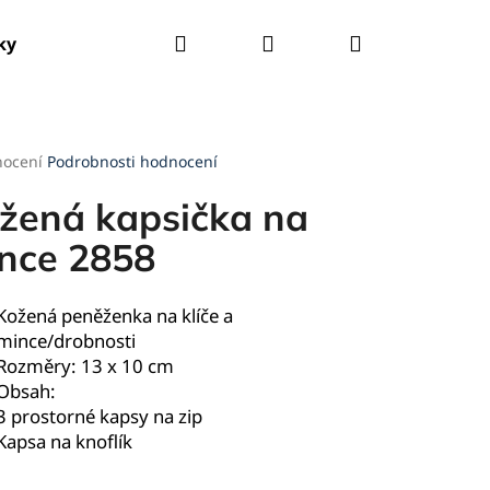
Hledat
Přihlášení
Nákupní
ky
Tašky
Kšandy
Deštníky
Pláštěnky
košík
rné
nocení
Podrobnosti hodnocení
cení
ktu
žená kapsička na
nce 2858
ček.
Kožená peněženka na klíče a
mince/drobnosti
Rozměry: 13 x 10 cm
Obsah:
3 prostorné kapsy na zip
Kapsa na knoflík