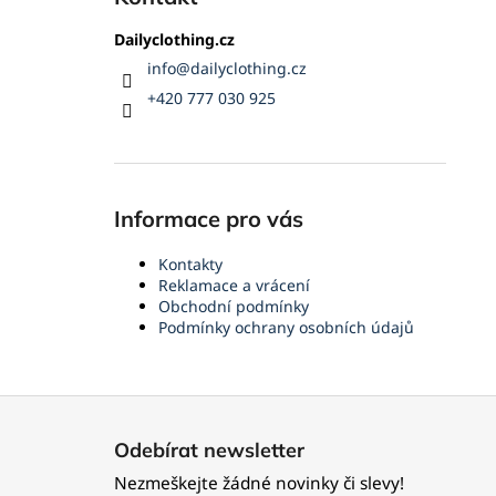
Dailyclothing.cz
info
@
dailyclothing.cz
+420 777 030 925
Informace pro vás
Kontakty
Reklamace a vrácení
Obchodní podmínky
Podmínky ochrany osobních údajů
Z
á
Odebírat newsletter
p
Nezmeškejte žádné novinky či slevy!