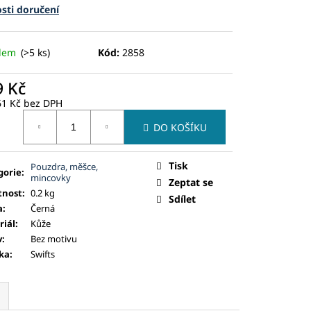
sti doručení
adem
(>5 ks)
Kód:
2858
9 Kč
61 Kč bez DPH
ná
DO KOŠÍKU
:
Tisk
Pouzdra, měšce,
gorie
:
mincovky
Zeptat se
nost
:
0.2 kg
Sdílet
a
:
Černá
riál
:
Kůže
v
:
Bez motivu
ka
:
Swifts