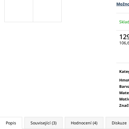
Možno
Skl
12
106,
Měr
cena
Kate
Hmot
Barv
Mate
Moti
Znač
Popis
Související (3)
Hodnocení (4)
Diskuze