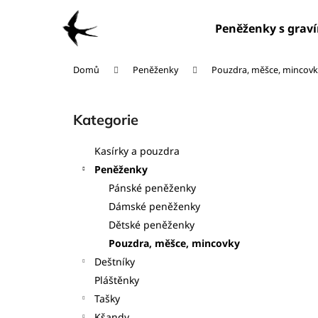
K
Přejít
na
o
Peněženky s grav
obsah
Zpět
Zpět
š
do
do
í
Domů
Peněženky
Pouzdra, měšce, mincovk
obchodu
obchodu
k
P
o
Kategorie
Přeskočit
s
kategorie
t
Kasírky a pouzdra
r
Peněženky
a
Pánské peněženky
n
Dámské peněženky
n
Dětské peněženky
í
Pouzdra, měšce, mincovky
p
Deštníky
a
Pláštěnky
n
Tašky
e
Kšandy