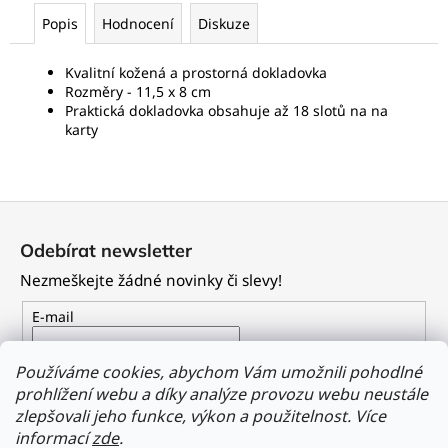
Popis
Hodnocení
Diskuze
Kvalitní kožená a prostorná dokladovka
Rozměry - 11,5 x 8 cm
Praktická dokladovka obsahuje až 18 slotů na na
karty
Z
á
Odebírat newsletter
p
Nezmeškejte žádné novinky či slevy!
a
t
E-mail
í
Vložením e-mailu souhlasíte s
podmínkami ochrany
Používáme cookies, abychom Vám umožnili pohodlné
osobních údajů
prohlížení webu a díky analýze provozu webu neustále
zlepšovali jeho funkce, výkon a použitelnost.
Více
PŘIHLÁSIT SE
informací
zde
.