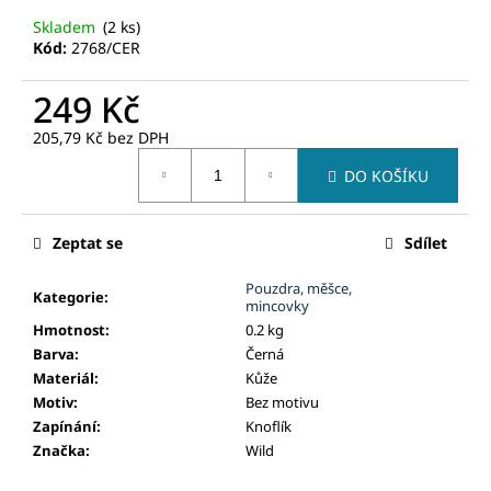
č
u
Skladem
(2 ks)
Kód:
2768/CER
j
e
249 Kč
m
e
205,79 Kč
bez DPH
Měrná
DO KOŠÍKU
cena:
Zeptat se
Sdílet
Pouzdra, měšce,
Kategorie
:
mincovky
Hmotnost
:
0.2 kg
Barva
:
Černá
Materiál
:
Kůže
Motiv
:
Bez motivu
Zapínání
:
Knoflík
Značka
:
Wild