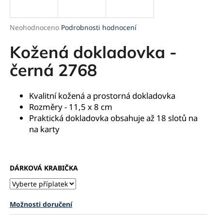
a
j
Průměrné
Neohodnoceno
Podrobnosti hodnocení
í
hodnocení
produktu
Kožená dokladovka -
t
je
?
0,0
černá 2768
z
5
hvězdiček.
Kvalitní kožená a prostorná dokladovka
Rozměry - 11,5 x 8 cm
HLEDAT
Praktická dokladovka obsahuje až 18 slotů na
na karty
D
o
DÁRKOVÁ KRABIČKA
p
o
r
Možnosti doručení
u