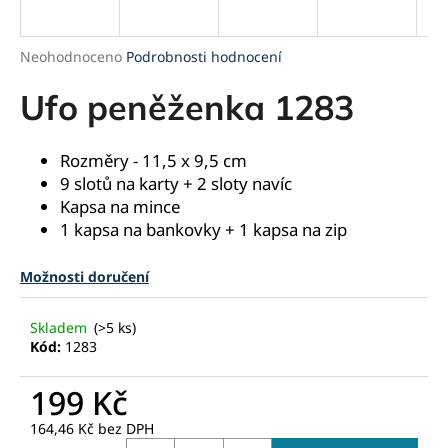
a
j
Průměrné
Neohodnoceno
Podrobnosti hodnocení
í
hodnocení
produktu
Ufo peněženka 1283
t
je
?
0,0
z
Rozměry - 11,5 x 9,5 cm
5
9 slotů na karty + 2 sloty navíc
hvězdiček.
Kapsa na mince
1 kapsa na bankovky + 1 kapsa na zip
HLEDAT
Možnosti doručení
D
Skladem
(>5 ks)
o
Kód:
1283
p
o
199 Kč
r
u
164,46 Kč bez DPH
Měrná