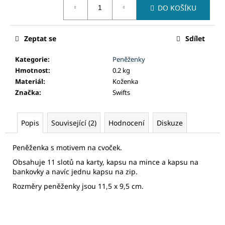
č
DO KOŠÍKU
cena:
u
j
e
Zeptat se
Sdílet
m
e
Kategorie
:
Peněženky
Hmotnost
:
0.2 kg
Materiál
:
Koženka
Značka
:
Swifts
Popis
Související (2)
Hodnocení
Diskuze
Peněženka s motivem na cvoček.
Obsahuje 11 slotů na karty, kapsu na mince a kapsu na
bankovky a navíc jednu kapsu na zip.
Rozměry peněženky jsou 11,5 x 9,5 cm.